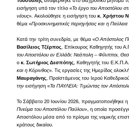
Τούσουλης
αναφέρθηκε στο διαχρονικό μήνυμα το
εισήγηση υπό τον τίτλο «
Το έργο του Αποστόλου στ
νέους
». Ακολούθησε η εισήγηση του
κ. Χρήστου Ν
θέμα «
Προσκυνηματικές περιηγήσεις και η Παύλει
Κατά την τρίτη συνεδρία, με θέμα «
Ο Απόστολος Π
Βασίλειος Τζέρπος
, Επίκουρος Καθηγητής του Α.
του Αποστόλου εν Ελλάδι: Νεάπολη – Φίλιπποι, Θε
ο
κ. Σωτήριος Δεσπότης
, Καθηγητής του Ε.Κ.Π.Α
και η Κόρινθος
». Τις εργασίες της Ημερίδος ολοκ
Μαυραγάνης
, Προϊστάμενος του Ιερού Καθεδρικ
την εισήγηση «
Τα ΠΑΥΛΕΙΑ: Τιμώντας τον Απόστολ
Το Σάββατο 20 Ιουνίου 2026, πραγματοποιήθηκε η
Πνεύμα του Αποστόλου Παύλου
», η οποία προσέγγι
Αποστόλου μέσα από το πρίσμα της νομικής επισ
κράτους δικαίου.