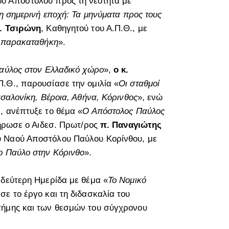
υ Αποστόλου προς τη νεότητα με
η σημερινή εποχή: Τα μηνύματα προς τους
. Τσιρώνη
, Καθηγητού του Α.Π.Θ., με
α παρακαταθήκη
».
αύλος στον Ελλαδικό χώρο
»,
ο κ.
Π.Θ., παρουσίασε την ομιλία «
Οι σταθμοί
σσαλονίκη, Βέροια, Αθήνα, Κόρινθος
», ενώ
., ανέπτυξε το θέμα «
Ο Απόστολος Παύλος
λήρωσε ο Αιδεσ. Πρωτ/ρος
π. Παναγιώτης
ού Ναού Αποστόλου Παύλου Κορίνθου, με
ο Παύλο στην Κόρινθο
».
 δεύτερη Ημερίδα με θέμα «
Το Νομικό
σε το έργο και τη διδασκαλία του
τήμης και των θεσμών του σύγχρονου