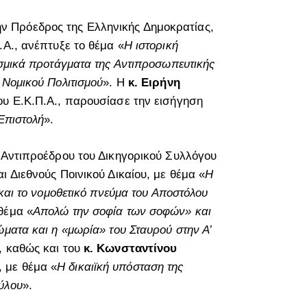
ν Πρόεδρος της Ελληνικής Δημοκρατίας,
.Α., ανέπτυξε το θέμα «
Η ιστορική
εσμικά προτάγματα της Αντιπροσωπευτικής
 Νομικού Πολιτισμού
». Η
κ. Ειρήνη
ου Ε.Κ.Π.Α., παρουσίασε την εισήγηση
Επιστολή
».
. Αντιπροέδρου του Δικηγορικού Συλλόγου
 Διεθνούς Ποινικού Δικαίου, με θέμα «
Η
 και το νομοθετικό πνεύμα του Αποστόλου
 θέμα «
Απολώ την σοφία των σοφών» και
ματα και η «μωρία» του Σταυρού στην Α’
, καθώς και του
κ. Κωνσταντίνου
, με θέμα «
Η δικαιϊκή υπόσταση της
ύλου
».