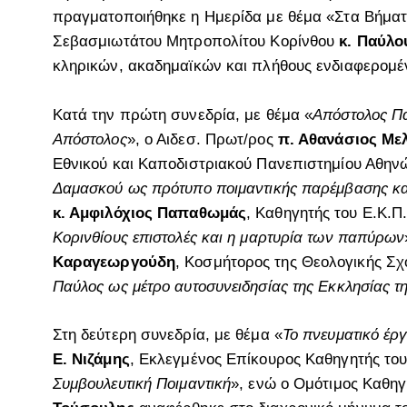
πραγματοποιήθηκε η Ημερίδα με θέμα «Στα Βήμα
Σεβασμιωτάτου Μητροπολίτου Κορίνθου
κ. Παύλο
κληρικών, ακαδημαϊκών και πλήθους ενδιαφερομέ
Κατά την πρώτη συνεδρία, με θέμα «
Απόστολος Πα
Απόστολος
», ο Αιδεσ. Πρωτ/ρος
π. Αθανάσιος Με
Εθνικού και Καποδιστριακού Πανεπιστημίου Αθηνώ
Δαμασκού ως πρότυπο ποιμαντικής παρέμβασης κα
κ. Αμφιλόχιος Παπαθωμάς
, Καθηγητής του Ε.Κ.Π
Κορινθίους επιστολές και η μαρτυρία των παπύρων
Καραγεωργούδη
, Κοσμήτορος της Θεολογικής Σχ
Παύλος ως μέτρο αυτοσυνειδησίας της Εκκλησίας τ
Στη δεύτερη συνεδρία, με θέμα «
Το πνευματικό έρ
Ε. Νιζάμης
, Εκλεγμένος Επίκουρος Καθηγητής του
Συμβουλευτική Ποιμαντική
», ενώ ο Ομότιμος Καθηγ