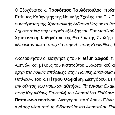
Ο Εξοχότατος
κ. Προκόπιος Παυλόπουλος
, πρώη
Επίτιμος Καθηγητής της Νομικής Σχολής του Ε.Κ.Π
συμπόρευση της Χριστιανικής Διδασκαλίας με τα θ
Δημοκρατίας στην πορεία εξέλιξης του Ευρωπαϊκού
Χριστινάκη
, Καθηγήτρια της Θεολογικής Σχολής τ
«
Νομοκανονικά στοιχεία στην Α΄ προς Κορινθίους 
Ακολούθησαν οι εισηγήσεις του
κ. Θέμη Σοφού
, τ
Αθηνών και μέλους του Ινστιτούτου Ευρωπαϊκού και
αρχή της ηθικής απόδειξης στην Ποινική Δικονομία
Παύλου
», του
κ. Πέτρου Θωμαΐδη
, Δικηγόρου, με
την σύνεση των νομικών αθετήσω; Τα έννομα δικαιώ
προς Κορινθίους Επιστολή του Αποστόλου Παύλου
»
Παπακωνσταντίνου
, Δικηγόρου παρ’ Αρείω Πάγω
αγάπης μέσα από τη διδασκαλία του Αποστόλου Πα