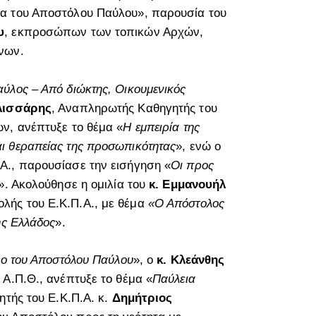
τα του Αποστόλου Παύλου», παρουσία του
υ
, εκπροσώπων των τοπικών Αρχών,
νων.
ύλος – Από διώκτης, Οικουμενικός
λισσάρης
, Αναπληρωτής Καθηγητής του
ν, ανέπτυξε το θέμα «
Η εμπειρία της
ι θεραπείας της προσωπικότητας
», ενώ ο
.Α., παρουσίασε την εισήγηση «
Οι προς
». Ακολούθησε η ομιλία του
κ. Εμμανουήλ
ολής του Ε.Κ.Π.Α., με θέμα
«Ο Απόστολος
ης Ελλάδος
».
γο του Αποστόλου Παύλου
», ο
κ. Κλεάνθης
 Α.Π.Θ., ανέπτυξε το θέμα «
Παύλεια
ητής του Ε.Κ.Π.Α. κ.
Δημήτριος