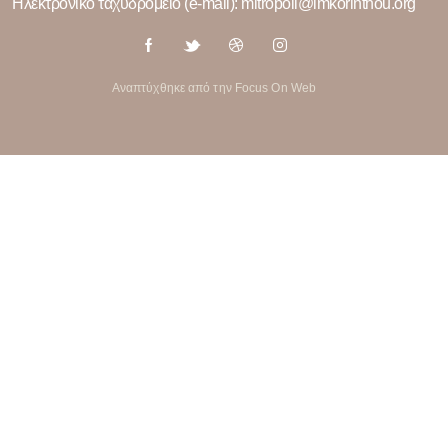
Ηλεκτρονικό ταχυδρομείο (e-mail): mitropoli@imkorinthou.org
Αναπτύχθηκε από την Focus On Web