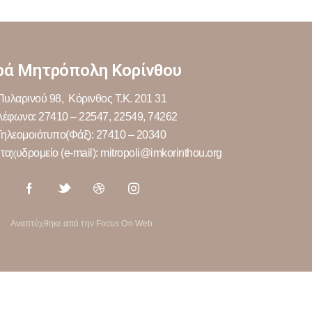
ρά Μητρόπολη Κορίνθου
Πυλαρινού 98, Κόρινθος Τ.Κ. 201 31
λέφωνα: 27410 – 22547, 22549, 74262
Τηλεομοιότυπο(Φάξ): 27410 – 20340
ταχυδρομείο (e-mail): mitropoli@imkorinthou.org
Αναπτύχθηκε από την Focus On Web