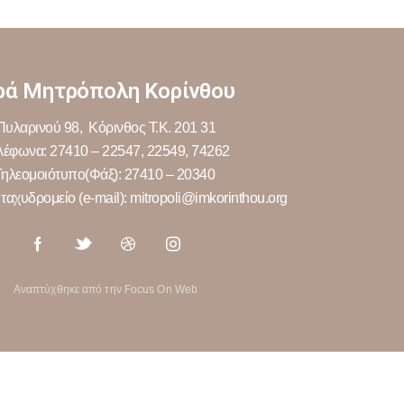
ρά Μητρόπολη Κορίνθου
Πυλαρινού 98, Κόρινθος Τ.Κ. 201 31
λέφωνα: 27410 – 22547, 22549, 74262
Τηλεομοιότυπο(Φάξ): 27410 – 20340
ταχυδρομείο (e-mail): mitropoli@imkorinthou.org
Αναπτύχθηκε από την Focus On Web