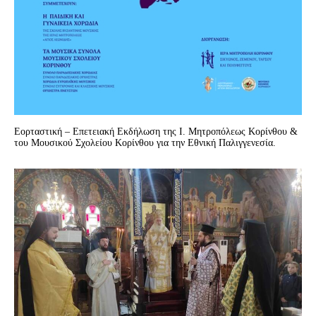
Εορταστική – Επετειακή Εκδήλωση της Ι. Μητροπόλεως Κορίνθου &
του Μουσικού Σχολείου Κορίνθου για την Εθνική Παλιγγενεσία.