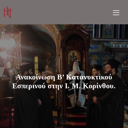
Ανακοίνωση Β’ Κατανυκτικού
Εσπερινού στην Ι. Μ. Κορίνθου.