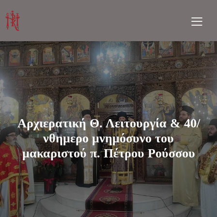
Αρχιερατική Θ. Λειτουργία & 40/
νθημερο μνημόσυνο του
μακαριστού π. Πέτρου Ρούσσου