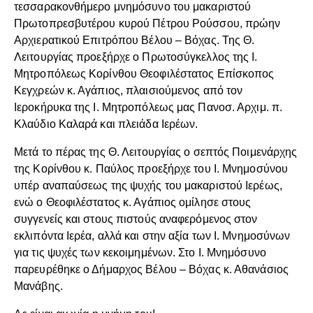
τεσσαρακονθήμερο μνημόσυνο του μακαριστού
Πρωτοπρεσβυτέρου κυρού Πέτρου Ρούσσου, πρώην
Αρχιερατικού Επιτρόπου Βέλου – Βόχας. Της Θ.
Λειτουργίας προεξήρχε ο Πρωτοσύγκελλος της Ι.
Μητροπόλεως Κορίνθου Θεοφιλέστατος Επίσκοπος
Κεγχρεών κ. Αγάπιος, πλαισιούμενος από τον
Ιεροκήρυκα της Ι. Μητροπόλεως μας Πανοσ. Αρχιμ. π.
Κλαύδιο Καλαρά και πλειάδα Ιερέων.
Μετά το πέρας της Θ. Λειτουργίας ο σεπτός Ποιμενάρχης
της Κορίνθου κ. Παύλος προεξήρχε του Ι. Μνημοσύνου
υπέρ αναπαύσεως της ψυχής του μακαριστού Ιερέως,
ενώ ο Θεοφιλέστατος κ. Αγάπιος ομίλησε στους
συγγενείς και στους πιστούς αναφερόμενος στον
εκλιπόντα Ιερέα, αλλά και στην αξία των Ι. Μνημοσύνων
για τις ψυχές των κεκοιμημένων. Στο Ι. Μνημόσυνο
παρευρέθηκε ο Δήμαρχος Βέλου – Βόχας κ. Αθανάσιος
Μανάβης.