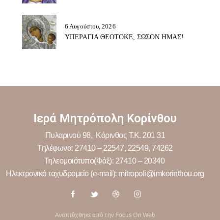
6 Αυγούστου, 2026
ΥΠΕΡΑΓΙΑ ΘΕΟΤΟΚΕ, ΣΩΣΟΝ ΗΜΑΣ!
Ιερά Μητρόπολη Κορίνθου
Πυλαρινού 98, Κόρινθος Τ.Κ. 201 31
Τηλέφωνα: 27410 – 22547, 22549, 74262
Τηλεομοιότυπο(Φάξ): 27410 – 20340
Ηλεκτρονικό ταχυδρομείο (e-mail): mitropoli@imkorinthou.org
Αναπτύχθηκε από την Focus On Web