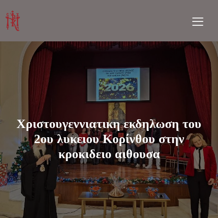
Χριστουγεννιατικη εκδηλωση του
2ου λυκειου Κορίνθου στην
κροκιδειο αιθουσα