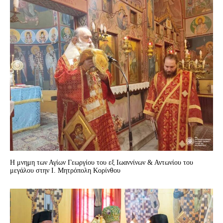
Η μνημη των Αγίων Γεωργίου του εξ Ιωαννίνων & Αντωνίου του
μεγάλου στην I. Mητρόπολη Κορίνθου