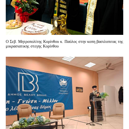
Ο Σεβ. Μητροπολίτης Κορίνθου κ. Παύλος στην κοπη βασιλοπιτας της
μικρασιατικης στεγης Κορίνθου