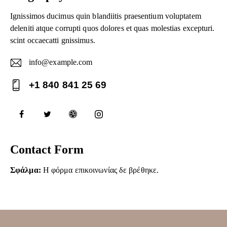
Ignissimos ducimus quin blandiitis praesentium voluptatem
deleniti atque corrupti quos dolores et quas molestias excepturi.
scint occaecatti gnissimus.
info@example.com
E-
+1 840 841 25 69
ma
Ph
il:
on
e:
Contact Form
Σφάλμα:
Η φόρμα επικοινωνίας δε βρέθηκε.