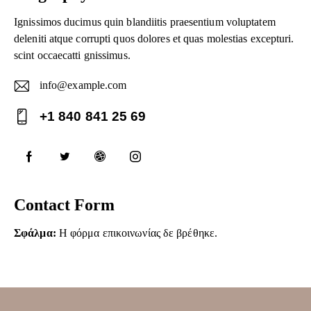
Ignissimos ducimus quin blandiitis praesentium voluptatem
deleniti atque corrupti quos dolores et quas molestias excepturi.
scint occaecatti gnissimus.
info@example.com
E-
+1 840 841 25 69
ma
Ph
il:
on
e:
Contact Form
Σφάλμα:
Η φόρμα επικοινωνίας δε βρέθηκε.