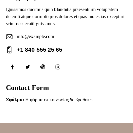
Ignissimos ducimus quin blandiitis praesentium voluptatem
deleniti atque corrupti quos dolores et quas molestias excepturi.
scint occaecatti gnissimus.
info@example.com
E-
+1 840 555 25 65
ma
Ph
il:
on
e:
Contact Form
Σφάλμα:
Η φόρμα επικοινωνίας δε βρέθηκε.