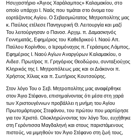
Ησυχαστήριο «Άγιος Χαράλαμπος» Καλαμακίου, στο
οποίο υπάρχει Ι. Ναός που τιμάται στο όνομα του
εορτάζοντος Αγίου. Ο Σεβασμιώτατος Μητροπολίτης μας
κ. Παύλος ετέλεσε Πανηγυρική Θ. Λειτουργία και μαζί
Του λειτούργησαν ο Πανοσ. Αρχιμ. π. Δαμασκηνός
Γεννηματάς, Εφημέριος του Καθεδρικού Ι. Ναού Απ.
Παύλου Κορίνθου, ο Ιερομόναχος π. Γεράσιμος Λάμπος,
Εφημέριος Ι. Ναού Αγίων Αναργύρων Καλαμακίου, ο
Αιδεσ. Πρωτ/ρος π. Γρηγόριος Θεοδώρου, συνταξιούχος
Κληρικός της Ι. Μητροπόλεως μας και οι Διάκονοι π.
Χρήστος Χίλιας και π. Σωτήριος Κουτσούρης.
Στον λόγο Του ο Σεβ. Μητροπολίτης μας αναφέρθηκε
στον Άγιο Στέφανο, επισημαίνοντας ότι μέσα στη χαρά
των Χριστουγέννων προβάλλει η μνήμη του Αγίου
Πρωτομάρτυρος Στεφάνου, του πρώτου που μαρτύρησε
για τον Χριστό. Ολοκληρώνοντας τον λόγο Του, ευχήθηκε
στη Γερόντισσα Μαγδαληνή και στους παριστάμενους
πιστούς, να μιμηθούν τον Άγιο Στέφανο στη ζωή τους,