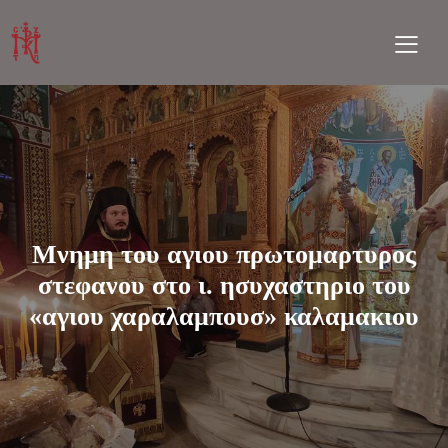
Μνημη του αγιου πρωτομαρτυρος
στεφανου στο ι. ησυχαστηριο του
«αγιου χαραλαμπουσ» καλαμακιου