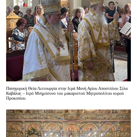
Πανηγυρική Θεία Λειτουργία στην Ιερά Μονή Αγίου Αποστόλου Σίλα
Καβάλας – Ιερό Μνημόσυνο του μακαριστού Μητροπολίτου κυρού
Προκοπίου.