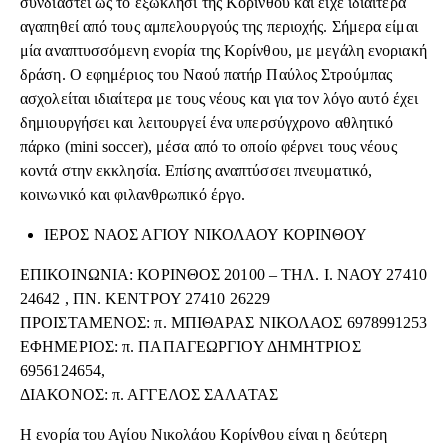
συνδιαστεί ως το εξωκλήσι της Κορίνθου και είχε ιδιαίτερα
αγαπηθεί από τους αμπελουργούς της περιοχής. Σήμερα είμαι
μία αναπτυσσόμενη ενορία της Κορίνθου, με μεγάλη ενοριακή
δράση. Ο εφημέριος του Ναού πατήρ Παύλος Στρούμπας
ασχολείται ιδιαίτερα με τους νέους και για τον λόγο αυτό έχει
δημιουργήσει και λειτουργεί ένα υπερσύγχρονο αθλητικό
πάρκο (mini soccer), μέσα από το οποίο φέρνει τους νέους
κοντά στην εκκλησία. Επίσης αναπτύσσει πνευματικό,
κοινωνικό και φιλανθρωπικό έργο.
ΙΕΡΟΣ ΝΑΟΣ ΑΓΙΟΥ ΝΙΚΟΛΑΟΥ ΚΟΡΙΝΘΟΥ
ΕΠΙΚΟΙΝΩΝΙΑ: ΚΟΡΙΝΘΟΣ 20100 – ΤΗΛ. Ι. ΝΑΟΥ 27410
24642 , ΠΝ. ΚΕΝΤΡΟΥ 27410 26229
ΠΡΟΙΣΤΑΜΕΝΟΣ: π. ΜΠΙΘΑΡΑΣ ΝΙΚΟΛΑΟΣ 6978991253
ΕΦΗΜΕΡΙΟΣ: π. ΠΑΠΑΓΕΩΡΓΙΟΥ ΔΗΜΗΤΡΙΟΣ
6956124654,
ΔΙΑΚΟΝΟΣ: π. ΑΓΓΕΛΟΣ ΣΑΛΑΤΑΣ
Η ενορία του Αγίου Νικολάου Κορίνθου είναι η δεύτερη