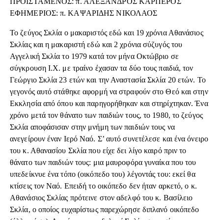
ΠΡΟΙΣΤΑΜΕΝΟΣ: π. ΑΛΕΞΑΝΔΡΟΣ ΚΑΡΠΕΡΟΣ
ΕΦΗΜΕΡΙΟΣ: π. ΚΑΨΑΡΙΔΗΣ ΝΙΚΟΛΑΟΣ
Το ζεύγος Σκλία ο μακαριστός εδώ και 19 χρόνια Αθανάσιος
Σκλίας και η μακαριστή εδώ και 2 χρόνια σύζυγός του
Αγγελική Σκλία το 1979 κατά τον μήνα Οκτώβριο σε
σύγκρουση Ι.Χ. με τραίνο έχασαν τα δύο τους παιδιά, τον
Γεώργιο Σκλία 23 ετών και την Αναστασία Σκλία 20 ετών. Το
γεγονός αυτό στάθηκε αφορμή να στραφούν στο Θεό και στην
Εκκλησία από όπου και παρηγορήθηκαν και στηρίχτηκαν. Ένα
χρόνο μετά τον θάνατο των παιδιών τους, το 1980, το ζεύγος
Σκλία αποφάσισαν στην μνήμη των παιδιών τους να
ανεγείρουν έναν Ιερό Ναό. Σ’ αυτό συνετέλεσε και ένα όνειρο
του κ. Αθανασίου Σκλία που είχε δει λίγο καιρό πριν το
θάνατο των παιδιών τους: μια μαυροφόρα γυναίκα που του
υπεδείκνυε ένα τόπο (οικόπεδο του) λέγοντάς του: εκεί θα
κτίσεις τον Ναό. Επειδή το οικόπεδο δεν ήταν αρκετό, ο κ.
Αθανάσιος Σκλίας πρότεινε στον αδελφό του κ. Βασίλειο
Σκλία, ο οποίος ευχαρίστως παρεχώρησε διπλανό οικόπεδο