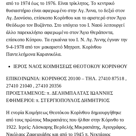
από το 1974 έως το 1976. Είναι τρίκλητος. Το κεντρικό
θυσιαστήριο είναι αφιερωμένο στην Αγ. Άννα, το δεξιό στον
Αγ. Διονύσιο, επίσκοπο Κορίνθου και το αριστερό στον Άγιο
Θεόδωρο τον Βυζάντιο. Στο υπόγειο του Ι. Ναού λειτουργεί
άλλο παρεκκλήσιο αφιερωμένο στον Άγιο Θεράποντα,
επίσκοπο Κύπρου. Τα εγκαίνια του Ι. Ν. Αγ. Άννης έγιναν την
9-4-1978 από τον μακαριστό Μητροπ. Κορίνθου
Παντελεήμονα Καρανικόλα.
ΙΕΡΟΣ ΝΑΟΣ ΚΟΙΜΗΣΕΩΣ ΘΕΟΤΟΚΟΥ ΚΟΡΙΝΘΟΥ
ΕΠΙΚΟΙΝΩΝΙΑ: ΚΟΡΙΝΘΟΣ 20100 – ΤΗΛ. 27410 87518 ,
27410 21040 , 27410 20356
ΠΡΟΙΣΤΑΜΕΝΟΣ: π. ΔΕΛΗΜΠΑΛΤΑΣ ΙΩΑΝΝΗΣ
ΕΦΗΜΕΡΙΟΙ: π. ΣΤΕΡΓΙΟΠΟΥΛΟΣ ΔΗΜΗΤΡΙΟΣ
Η ενορία Κοιμήσεως Θεοτόκου Κορίνθου δημιουργήθηκε
από τους πρώτους Μικρασιάτες που ήλθαν στην Κόρινθο το
1922. Ιερείς: Λάσκαρης Βερδελής Μικρασιάτης, Αγιογράφος.
Νικόλαος Ζαφειριάδης και από το 1945 π. Νεκτάριος