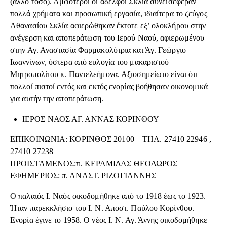
(άλλο τόσο). Αμφότεροι οι αδελφοί Σκλία συνεισέφεραν
πολλά χρήματα και προσωπική εργασία, ιδιαίτερα το ζεύγος
Αθανασίου Σκλία αφιερώθηκαν έκτοτε εξ’ ολοκλήρου στην
ανέγερση και αποπεράτωση του Ιερού Ναού, αφιερωμένου
στην Αγ. Αναστασία Φαρμακολύτρια και Άγ. Γεώργιο
Ιωαννίνων, ύστερα από ευλογία του μακαριστού
Μητροπολίτου κ. Παντελεήμονα. Αξιοσημείωτο είναι ότι
πολλοί πιστοί εντός και εκτός ενορίας βοήθησαν οικονομικά
για αυτήν την αποπεράτωση.
ΙΕΡΟΣ ΝΑΟΣ ΑΓ. ΑΝΝΑΣ ΚΟΡΙΝΘΟΥ
ΕΠΙΚΟΙΝΩΝΙΑ: ΚΟΡΙΝΘΟΣ 20100 – ΤΗΛ. 27410 22946 ,
27410 27238
ΠΡΟΙΣΤΑΜΕΝΟΣ:π. ΚΕΡΑΜΙΔΑΣ ΘΕΟΔΩΡΟΣ
ΕΦΗΜΕΡΙΟΣ: π. ΑΝΑΣΤ. ΡΙΖΟΓΙΑΝΝΗΣ
Ο παλαιός Ι. Ναός οικοδομήθηκε από το 1918 έως το 1923.
Ήταν παρεκκλήσιο του Ι. Ν. Αποστ. Παύλου Κορίνθου.
Ενορία έγινε το 1958. Ο νέος Ι. Ν. Αγ. Άννης οικοδομήθηκε