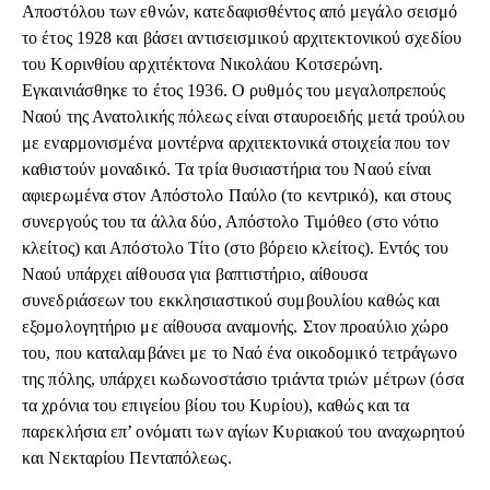
Αποστόλου των εθνών, κατεδαφισθέντος από μεγάλο σεισμό
το έτος 1928 και βάσει αντισεισμικού αρχιτεκτονικού σχεδίου
του Κορινθίου αρχιτέκτονα Νικολάου Κοτσερώνη.
Εγκαινιάσθηκε το έτος 1936. Ο ρυθμός του μεγαλοπρεπούς
Ναού της Ανατολικής πόλεως είναι σταυροειδής μετά τρούλου
με εναρμονισμένα μοντέρνα αρχιτεκτονικά στοιχεία που τον
καθιστούν μοναδικό. Τα τρία θυσιαστήρια του Ναού είναι
αφιερωμένα στον Απόστολο Παύλο (το κεντρικό), και στους
συνεργούς του τα άλλα δύο, Απόστολο Τιμόθεο (στο νότιο
κλείτος) και Απόστολο Τίτο (στο βόρειο κλείτος). Εντός του
Ναού υπάρχει αίθουσα για βαπτιστήριο, αίθουσα
συνεδριάσεων του εκκλησιαστικού συμβουλίου καθώς και
εξομολογητήριο με αίθουσα αναμονής. Στον προαύλιο χώρο
του, που καταλαμβάνει με το Ναό ένα οικοδομικό τετράγωνο
της πόλης, υπάρχει κωδωνοστάσιο τριάντα τριών μέτρων (όσα
τα χρόνια του επιγείου βίου του Κυρίου), καθώς και τα
παρεκλήσια επ’ ονόματι των αγίων Κυριακού του αναχωρητού
και Νεκταρίου Πενταπόλεως.