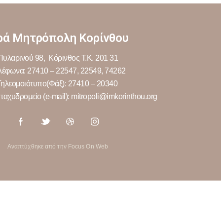
ρά Μητρόπολη Κορίνθου
Πυλαρινού 98, Κόρινθος Τ.Κ. 201 31
λέφωνα: 27410 – 22547, 22549, 74262
Τηλεομοιότυπο(Φάξ): 27410 – 20340
ταχυδρομείο (e-mail): mitropoli@imkorinthou.org
Αναπτύχθηκε από την Focus On Web