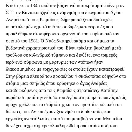
Κτίστηκε το 1345 από τον βυζαντινό αυτοκράτορα Ιωάννη τον
ΣΤ΄ τον Καντακουζηνό εις ανάμνηση του διωγμού του Αγίου
Ανδρέα από τους Ρωμαίους. Σήμερα σώζεται δυστυχώς
υποστυλωμένος μετά από τις σοβαρές καταστροφές που
προκλήθηκαν στον φέροντα οργανισμό του κτιρίου από τον
σεισμό του 1981. Ο Ναός διατηρεί ακόμα και σήμερα τα
βυζαντινά χαρακτηριστικά του. Είναι τρίκλιτη βασιλική μετά
τρούλου σε κυλινδρικό τύμπανο και διαθέτει ένα τριμερές
ιερό ενώ σύμφωνα με μαρτυρίες των ντόπιων ήταν
διακοσμημένος με τοιχογραφίες οι οποίες έχουν καταστραφεί.
Στην βόρεια πλευρά του προαυλίου 4 σκαλοπάτια οδηγούν στο
στόμιο μιας σπηλιάς όπου κρύφτηκε ο άγιος Ανδρέας
καταδιωκόμενος από τους Ρωμαίους στρατιώτες. Κατά την
παράδοση μετά την είσοδο του Αγίου στη σπηλιά πυκνός ιστός
αράχνης έκλεισε το στόμιό της και τον προστάτευσε από του
διώκτες του. Αν και έχουν ξεκινήσει οι διαδικασίες και
εργασίες αναστύλωσης αυτού του μεταβυζαντινού Μνημείου
δεν έχει μέχρι σήμερα ολοκληρωθεί η αποκατάστασή του.