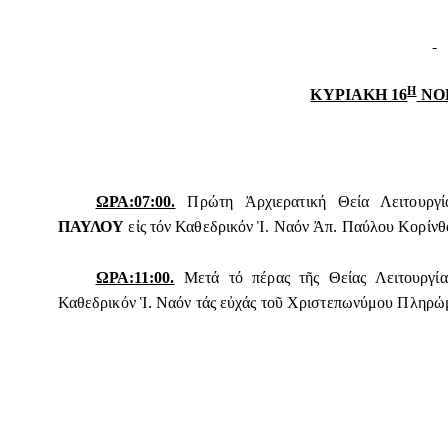
Η
ΚΥΡΙΑΚΗ 16
ΝΟΕ
ΩΡΑ:07:00.
Πρώτη Ἀρχιερατική Θεία Λειτουργί
ΠΑΥΛΟΥ
εἰς τόν Καθεδρικόν Ἱ. Ναόν Ἀπ. Παύλου Κορίνθ
ΩΡΑ:11:00.
Μετά τό πέρας τῆς Θείας Λειτουργία
Καθεδρικόν Ἱ. Ναόν τάς εὐχάς τοῦ Χριστεπωνύμου Πληρώ