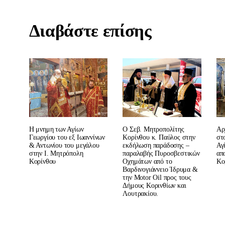
Διαβάστε επίσης
Αρ
Η μνημη των Αγίων
Ο Σεβ. Μητροπολίτης
στ
Γεωργίου του εξ Ιωαννίνων
Κορίνθου κ. Παύλος στην
Αγ
& Αντωνίου του μεγάλου
εκδήλωση παράδοσης –
απ
στην I. Mητρόπολη
παραλαβής Πυροσβεστικών
Κο
Κορίνθου
Οχημάτων από το
Βαρδινογιάννειο Ίδρυμα &
την Motor Oil προς τους
Δήμους Κορινθίων και
Λουτρακίου.