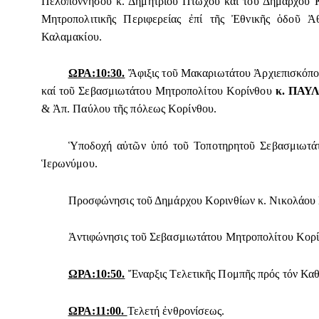
Πελοποννήσου κ. Δημητρίου Πτωχοῦ καί τοῦ Δημάρχου Κο
Μητροπολιτικῆς Περιφερείας ἐπί τῆς Ἐθνικῆς ὁδοῦ Ἀ
Καλαμακίου.
ΩΡΑ:10:30.
Ἄφιξις τοῦ Μακαριωτάτου Ἀρχιεπισκόπ
καί τοῦ Σεβασμιωτάτου Μητροπολίτου Κορίνθου
κ.
ΠΑΥ
& Ἀπ. Παύλου τῆς πόλεως Κορίνθου.
Ὑποδοχή αὐτῶν ὑπό τοῦ Τοποτηρητοῦ Σεβασμιωτάτ
Ἱερωνύμου.
Προσφώνησις τοῦ Δημάρχου Κορινθίων κ. Νικολάου 
Ἀντιφώνησις τοῦ Σεβασμιωτάτου Μητροπολίτου Κορ
ΩΡΑ:10:50.
Ἔναρξις Τελετικῆς Πομπῆς πρός τόν Κα
ΩΡΑ:11:00.
Τελετή ἐνθρονίσεως.