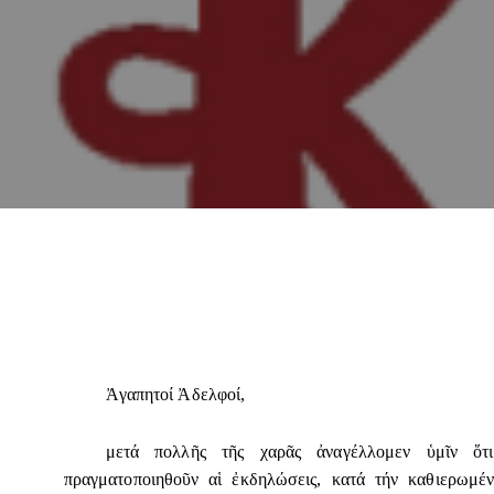
Ἀγαπητοί Ἀδελφοί,
μετά πολλῆς τῆς χαρᾶς ἀναγέλλομεν ὑμῖν ὅ
πραγματοποιηθοῦν αἱ ἐκδηλώσεις, κατά τήν καθιερωμέν