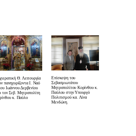
Επίσκεψη του
χιερατική Θ. Λειτουργία
Σεβασμιωτάτου
ον πανηγυρίζοντα Ι. Ναό
Μητροπολίτου Κορίνθου κ.
ίου Ιωάννου Δερβενίου
Παύλου στην Υπουργό
ο τον Σεβ. Μητροπολίτη
Πολιτισμού κα. Λίνα
ρίνθου κ. Παύλο
Μενδώνη.