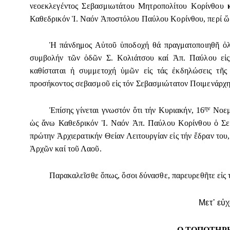
νεοεκλεγέντος Σεβασμιωτάτου Μητροπολίτου Κορίνθου
Καθεδρικόν Ἱ. Ναόν Ἀποστόλου Παύλου Κορίνθου, περί ὥρ
Ἡ πάνδημος Αὐτοῦ ὑποδοχή θά πραγματοποιηθῆ ὀλίγ
συμβολήν τῶν ὁδῶν Σ. Κολιάτσου καί Ἀπ. Παύλου εἰς
καθίσταται ἡ συμμετοχή ὑμῶν εἰς τάς ἐκδηλώσεις τῆς
προσήκοντος σεβασμοῦ εἰς τόν Σεβασμιώτατον Ποιμενάρχ
ην
Ἐπίσης γίνεται γνωστόν ὅτι τήν Κυριακήν, 16
Νοεμβ
ὡς ἄνω Καθεδρικόν Ἱ. Ναόν Ἀπ. Παύλου Κορίνθου ὁ Σε
πρώτην Ἀρχιερατικήν Θείαν Λειτουργίαν εἰς τήν ἕδραν του,
Ἀρχῶν καί τοῦ Λαοῦ.
Παρακαλεῖσθε ὅπως, ὅσοι δύνασθε, παρευρεθῆτε εἰς 
Μετ᾿ εὐ
Ο ΤΟΠΟΤΗΡ