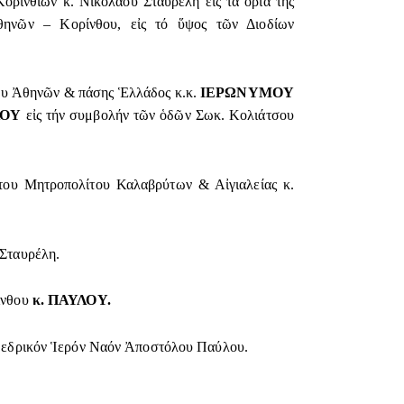
ρινθίων κ. Νικολάου Σταυρέλη εἰς τά ὅρια τῆς
θηνῶν – Κορίνθου, εἰς τό ὕψος τῶν Διοδίων
ου Ἀθηνῶν & πάσης Ἑλλάδος κ.κ.
ΙΕΡΩΝΥΜΟΥ
ΛΟΥ
εἰς τήν συμβολήν τῶν ὁδῶν Σωκ. Κολιάτσου
ου Μητροπολίτου Καλαβρύτων & Αἰγιαλείας κ.
Σταυρέλη.
ίνθου
κ.
ΠΑΥΛΟΥ.
θεδρικόν Ἱερόν Ναόν Ἀποστόλου Παύλου.