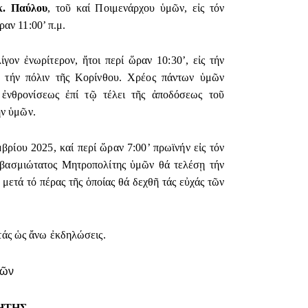
κ. Παύλου
, τοῦ καί Ποιμενάρχου ὑμῶν, εἰς τόν
αν 11:00’ π.μ.
ον ἐνωρίτερον, ἤτοι περί ὥραν 10:30’, εἰς τήν
 τήν πόλιν τῆς Κορίνθου. Χρέος πάντων ὑμῶν
 ἐνθρονίσεως ἐπί τῷ τέλει τῆς ἀποδόσεως τοῦ
ην ὑμῶν.
ρίου 2025, καί περί ὥραν 7:00’ πρωϊνήν εἰς τόν
βασμιώτατος Μητροπολίτης ὑμῶν θά τελέσῃ τήν
 μετά τό πέρας τῆς ὁποίας θά δεχθῆ τάς εὐχάς τῶν
τάς ὡς ἄνω ἐκδηλώσεις.
χῶν
ΗΤΗΣ