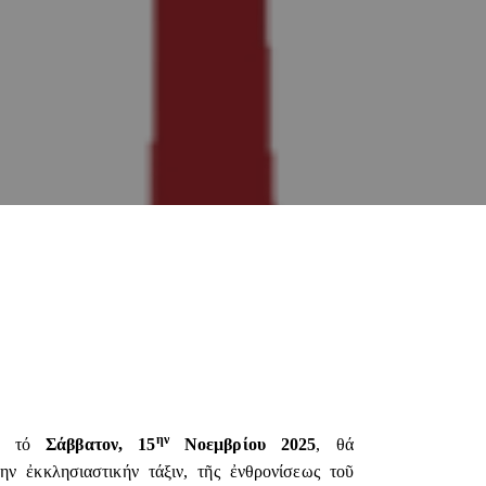
ην
τι τό
Σάββατον, 15
Νοεμβρίου 2025
, θά
ην ἐκκλησιαστικήν τάξιν, τῆς ἐνθρονίσεως τοῦ