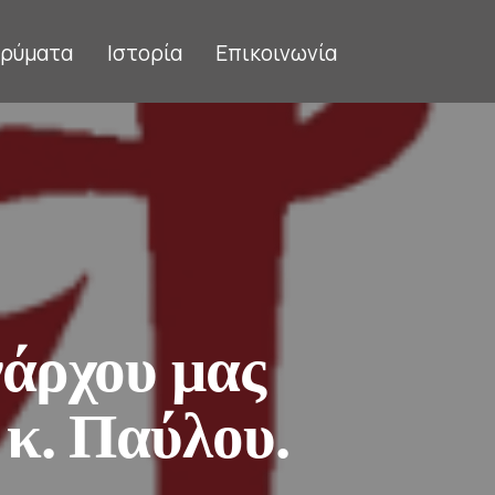
δρύματα
Ιστορία
Επικοινωνία
νάρχου μας
κ. Παύλου.