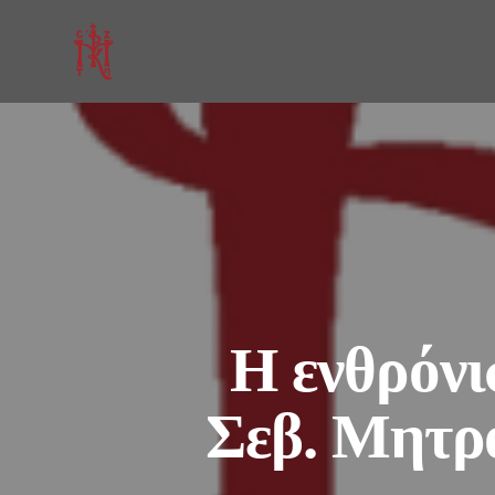
Η ενθρόνι
Σεβ. Μητρ