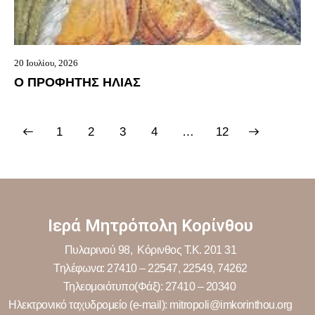
20 Ιουλίου, 2026
Ο ΠΡΟΦΗΤΗΣ ΗΛΙΑΣ
1
2
3
4
>
…
12
Ιερά Μητρόπολη Κορίνθου
Πυλαρινού 98, Κόρινθος Τ.Κ. 201 31
Τηλέφωνα: 27410 – 22547, 22549, 74262
Τηλεομοιότυπο(Φάξ): 27410 – 20340
Ηλεκτρονικό ταχυδρομείο (e-mail): mitropoli@imkorinthou.org