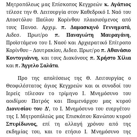
Μητροπόλεως μας Επίσκοπος Κεγχρεών
κ. Αγάπιος
τέλεσε την Θ. Λειτουργία στον Καθεδρικό Ι. Ναό του
Αποστόλου Παύλου Κορίνθου πλαισιούμενος από
τους Πανοσ. Αρχιμ.
π. Δαμασκηνό Γεννηματά
,
Αιδεσ. Πρωτ/ρο
π. Παναγιώτη Μαυραγάνη
,
Προϊστάμενο του Ι. Ναού και Αρχιερατικό Επίτροπο
Κορίνθου – Λουτρακίου, Αιδεσ. Πρωτ/ρο
π. Αθανάσιο
Κοντογιάννη
, και τους Διακόνους
π. Χρήστο Χίλια
και
π. Άγγελο Σαλάτα
.
Προ της απολύσεως της Θ. Λειτουργίας ο
Θεοφιλέστατος άγιος Κεγχρεών και οι συνοδοί του
Ιερείς τέλεσαν το τρίμηνο Ι. Μνημόσυνο του
αοιδίμου Πατρός και Ποιμενάρχου μας κυρού
Διονυσίου του Δ’
, το Ι. Μνημόσυνο του ευεργέτου
της Ι. Μητροπόλεώς μας Επισκόπου Κανώπου κυρού
Σπυρίδωνος,
επί τη αλλαγή χρόνου από της
εκδημίας του, και το ετήσιο Ι. Μνημόσυνο της