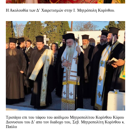
Η Ακολουθία των Δ’ Χαιρετισμών στην Ι. Μητρόπολη Κορίνθου.
Τρισάγιο επι του τάφου του αοίδιμου Mητροπολίτου Κορίνθου Κύρου
Διονυσιου του Δ’ απο τον διαδοχο του, Σεβ. Μητροπολίτη Κορίνθου κ.
Παύλο