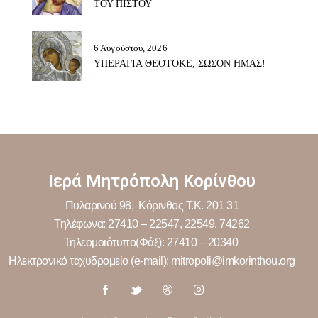
ΤΟΥ ΠΙΣΤΟΥ
6 Αυγούστου, 2026
ΥΠΕΡΑΓΙΑ ΘΕΟΤΟΚΕ, ΣΩΣΟΝ ΗΜΑΣ!
Ιερά Μητρόπολη Κορίνθου
Πυλαρινού 98, Κόρινθος Τ.Κ. 201 31
Τηλέφωνα: 27410 – 22547, 22549, 74262
Τηλεομοιότυπο(Φάξ): 27410 – 20340
Ηλεκτρονικό ταχυδρομείο (e-mail): mitropoli@imkorinthou.org