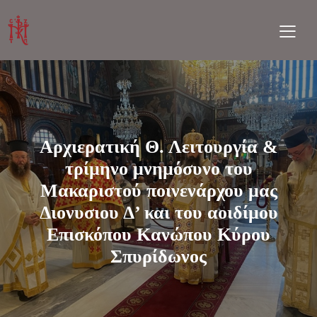
Aρχιερατική Θ. Λειτουργία &
τρίμηνο μνημόσυνο του
Μακαριστού ποινενάρχου μας
Διονυσιου Δ’ και του αοιδίμου
Επισκόπου Κανώπου Κύρου
Σπυρίδωνος