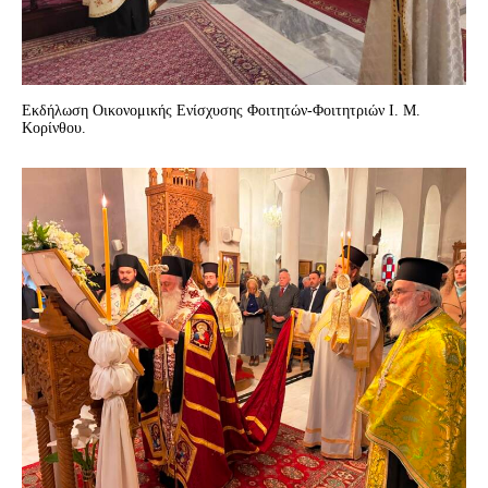
Εκδήλωση Οικονομικής Ενίσχυσης Φοιτητών-Φοιτητριών Ι. Μ.
Κορίνθου.