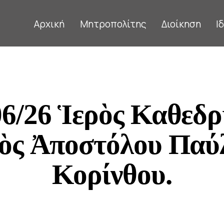
Αρχική
Μητροπολίτης
Διοίκηση
Ι
06/26 Ἱερὸς Καθεδρ
ὸς Ἀποστόλου Παύ
Κορίνθου.