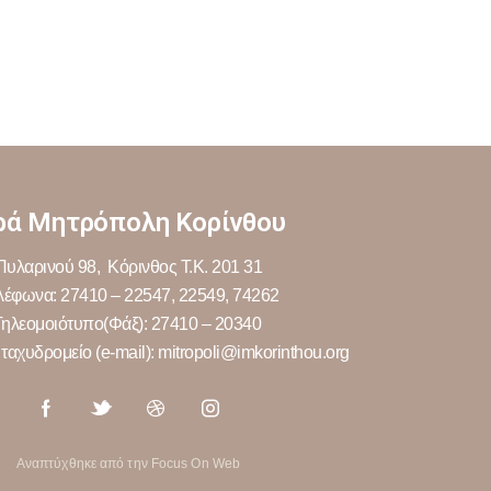
ρά Μητρόπολη Κορίνθου
Πυλαρινού 98, Κόρινθος Τ.Κ. 201 31
λέφωνα: 27410 – 22547, 22549, 74262
Τηλεομοιότυπο(Φάξ): 27410 – 20340
ταχυδρομείο (e-mail): mitropoli@imkorinthou.org
Αναπτύχθηκε από την Focus On Web