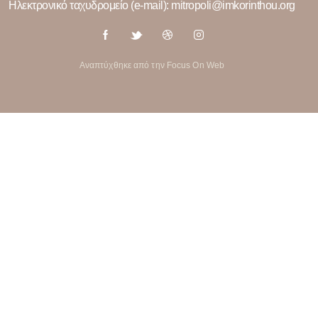
Ηλεκτρονικό ταχυδρομείο (e-mail): mitropoli@imkorinthou.org
Αναπτύχθηκε από την Focus On Web