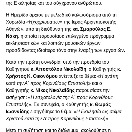
της Εκκλησίας και του σύγχρονου ανθρώπου.
Η Ημερίδα άρχισε με μελωδικό καλωσόρισμα από τη
Χορωδία «
Ηχοχρωμάτων
» της Ιεράς Αρχιεπισκοπής
Αθηνών, υπό τη διεύθυνση της
κα. Σμαρούλας Ε.
Νάκη
, η οποία παρουσίασε επιλεγμένο πρόγραμμα
εκκλησιαστικών και λοιπών μουσικών έργων,
προσδίδοντας ιδιαίτερο τόνο στην έναρξη των εργασιών.
Κατά την πρώτη συνεδρία, υπό την προεδρία του
Καθηγητού
κ. Αποστόλου Νικολαΐδη
, ο Καθηγητής
κ.
Χρήστος Κ. Οικονόμου
ανέπτυξε το θέμα: «
Η αγάπη
κατά την Α΄ προς Κορινθίους Επιστολή
» και ο
Καθηγητής
κ. Νίκος Νικολαΐδης
παρουσίασε την
εισήγηση: «
Η εσχατολογία της Α΄ προς Κορινθίους
Επιστολής
». Εν συνεχεία, ο Καθηγητής
κ. Θωμάς
Ιωαννίδης
εισηγήθηκε το θέμα: «
Η Εκκλησία ως σώμα
Χριστού κατά την Α’ προς Κορινθίους Επιστολή
».
Μετά τη συζήτηση και το διάλειμμα, ακολούθησε η