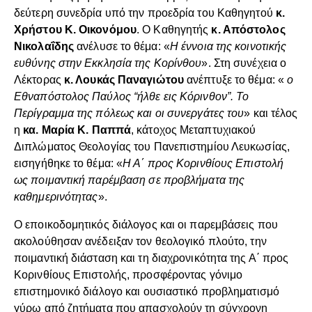
δεύτερη συνεδρία υπό την προεδρία του Καθηγητού
κ.
Χρήστου Κ. Οικονόμου
. Ο Καθηγητής
κ. Απόστολος
Νικολαΐδης
ανέλυσε το θέμα: «
Η έννοια της κοινοτικής
ευθύνης στην Εκκλησία της Κορίνθου
». Στη συνέχεια ο
Λέκτορας
κ. Λουκάς Παναγιώτου
ανέπτυξε το θέμα: «
ο
Εθναπόστολος Παύλος “ήλθε εις Κόρινθον”. Το
Περίγραμμα της πόλεως και οι συνεργάτες του
» και τέλος
η
κα. Μαρία Κ. Παππά
, κάτοχος Μεταπτυχιακού
Διπλώματος Θεολογίας του Πανεπιστημίου Λευκωσίας,
εισηγήθηκε το θέμα: «
Η Α΄ προς Κορινθίους Επιστολή
ως ποιμαντική παρέμβαση σε προβλήματα της
καθημερινότητας
».
Ο εποικοδομητικός διάλογος και οι παρεμβάσεις που
ακολούθησαν ανέδειξαν τον θεολογικό πλούτο, την
ποιμαντική διάσταση και τη διαχρονικότητα της Α΄ προς
Κορινθίους Επιστολής, προσφέροντας γόνιμο
επιστημονικό διάλογο και ουσιαστικό προβληματισμό
γύρω από ζητήματα που απασχολούν τη σύγχρονη