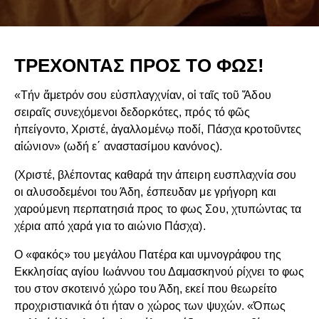
ΤΡΕΧΟΝΤΑΣ ΠΡΟΣ ΤΟ ΦΩΣ!
«Τήν ἄμετρόν σου εὐσπλαγχνίαν, οἱ ταῖς τοῦ Ἅδου
σειραῖς συνεχόμενοι δεδορκότες, πρός τό φῶς
ἠπείγοντο, Χριστέ, ἀγαλλομένῳ ποδί, Πάσχα κροτοῦντες
αἰώνιον» (ωδή ε΄ αναστασίμου κανόνος).
(Χριστέ, βλέποντας καθαρά την άπειρη ευσπλαχνία σου
οι αλυσοδεμένοι του Άδη, έσπευδαν με γρήγορη και
χαρούμενη περπατησιά προς το φως Σου, χτυπώντας τα
χέρια από χαρά για το αιώνιο Πάσχα).
Ο «φακός» του μεγάλου Πατέρα και υμνογράφου της
Εκκλησίας αγίου Ιωάννου του Δαμασκηνού ρίχνει το φως
του στον σκοτεινό χώρο του Άδη, εκεί που θεωρείτο
προχριστιανικά ότι ήταν ο χώρος των ψυχών. «Όπως