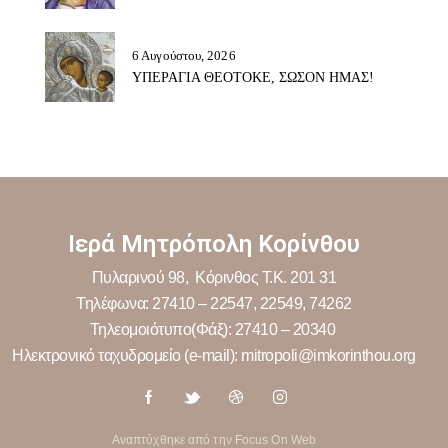
6 Αυγούστου, 2026
ΥΠΕΡΑΓΙΑ ΘΕΟΤΟΚΕ, ΣΩΣΟΝ ΗΜΑΣ!
Ιερά Μητρόπολη Κορίνθου
Πυλαρινού 98, Κόρινθος Τ.Κ. 201 31
Τηλέφωνα: 27410 – 22547, 22549, 74262
Τηλεομοιότυπο(Φάξ): 27410 – 20340
Ηλεκτρονικό ταχυδρομείο (e-mail): mitropoli@imkorinthou.org
Αναπτύχθηκε από την Focus On Web