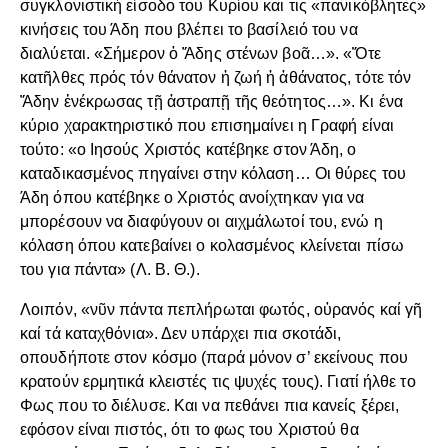
συγκλονιστική είσοδο του Κυρίου και τις «πανικόβλητες»
κινήσεις του Άδη που βλέπει το βασίλειό του να
διαλύεται. «Σήμερον ὁ Ἄδης στένων βοᾶ…». «Ὅτε
κατῆλθες πρός τόν θάνατον ἡ ζωή ἡ ἀθάνατος, τότε τόν
Ἄδην ἐνέκρωσας τῇ ἀστραπῇ τῆς θεότητος…». Κι ένα
κύριο χαρακτηριστικό που επισημαίνει η Γραφή είναι
τούτο: «ο Ιησούς Χριστός κατέβηκε στον Άδη, ο
καταδικασμένος πηγαίνει στην κόλαση… Οι θύρες του
Άδη όπου κατέβηκε ο Χριστός ανοίχτηκαν για να
μπορέσουν να διαφύγουν οι αιχμάλωτοί του, ενώ η
κόλαση όπου κατεβαίνει ο κολασμένος κλείνεται πίσω
του για πάντα» (Λ. Β. Θ.).
Λοιπόν, «νῦν πάντα πεπλήρωται φωτός, οὐρανός καί γῆ
καί τά καταχθόνια». Δεν υπάρχει πια σκοτάδι,
οπουδήποτε στον κόσμο (παρά μόνον σ’ εκείνους που
κρατούν ερμητικά κλειστές τις ψυχές τους). Γιατί ήλθε το
Φως που το διέλυσε. Και να πεθάνει πια κανείς ξέρει,
εφόσον είναι πιστός, ότι το φως του Χριστού θα