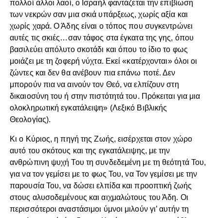
πολλοί άλλοι λαοί, ο Ισραήλ φαντάζεται την επιβίωση
των νεκρών σαν μια σκιά υπάρξεως, χωρίς αξία και
χωρίς χαρά. Ο Άδης είναι ο τόπος που συγκεντρώνει
αυτές τις σκιές…σαν τάφος στα έγκατα της γης, όπου
βασιλεύει απόλυτο σκοτάδι και όπου το ίδιο το φως
μοιάζει με τη ζοφερή νύχτα. Εκεί «κατέρχονται» όλοι οι
ζώντες και δεν θα ανέβουν πια επάνω ποτέ. Δεν
μπορούν πια να αινούν τον Θεό, να ελπίζουν στη
δικαιοσύνη του ή στην πιστότητά του. Πρόκειται για μια
ολοκληρωτική εγκατάλειψη» (Λεξικό Βιβλικής
Θεολογίας).
Κι ο Κύριος, η πηγή της Ζωής, εισέρχεται στον χώρο
αυτό του σκότους και της εγκατάλειψης, με την
ανθρώπινη ψυχή Του τη συνδεδεμένη με τη θεότητά Του,
για να τον γεμίσει με το φως Του, να Τον γεμίσει με την
παρουσία Του, να δώσει ελπίδα και προοπτική ζωής
στους αλυσοδεμένους και αιχμαλώτους του Άδη. Οι
περισσότεροι αναστάσιμοι ύμνοι μιλούν γι’ αυτήν τη