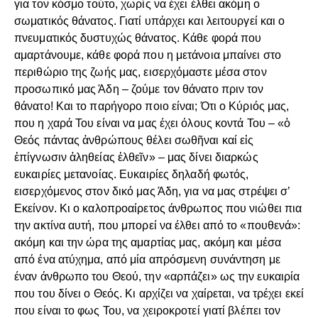
για τον κόσμο τούτο, χωρίς να έχει έλθει ακόμη ο
σωματικός θάνατος. Γιατί υπάρχει και λειτουργεί και ο
πνευματικός δυστυχώς θάνατος. Κάθε φορά που
αμαρτάνουμε, κάθε φορά που η μετάνοια μπαίνει στο
περιθώριο της ζωής μας, εισερχόμαστε μέσα στον
προσωπικό μας Άδη – ζούμε τον θάνατο πριν τον
θάνατο! Και το παρήγορο ποιο είναι; Ότι ο Κύριός μας,
που η χαρά Του είναι να μας έχει όλους κοντά Του – «ὁ
Θεός πάντας ἀνθρώπους θέλει σωθῆναι καί εἰς
ἐπίγνωσιν ἀληθείας ἐλθεῖν» – μας δίνει διαρκώς
ευκαιρίες μετανοίας. Ευκαιρίες δηλαδή φωτός,
εισερχόμενος στον δικό μας Άδη, για να μας στρέψει σ’
Εκείνον. Κι ο καλοπροαίρετος άνθρωπος που νιώθει πια
την ακτίνα αυτή, που μπορεί να έλθει από το «πουθενά»:
ακόμη και την ώρα της αμαρτίας μας, ακόμη και μέσα
από ένα ατύχημα, από μία απρόσμενη συνάντηση με
έναν άνθρωπο του Θεού, την «αρπάζει» ως την ευκαιρία
που του δίνει ο Θεός. Κι αρχίζει να χαίρεται, να τρέχει εκεί
που είναι το φως Του, να χειροκροτεί γιατί βλέπει τον