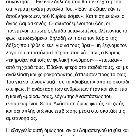
συναντήσει – Εκείνον δηλαδή που θα τον δεχτεί μέσα
στη γεμάτη αγάπη αγκαλιά Του. «Ἐάν τε ζῶμεν ἐάν τε
ἀποθνῄσκωμεν, τοῦ Κυρίου ἐσμέν». Και τι σημειώνει ο
άγιος Δαμασκηνός; Οι αλυσοδεμένοι του Άδη, οι
πονεμένοι και χωρίς ελπίδα μετανιωμένοι, βλέποντας το
φως, αποδεχόμενοι δηλαδή εν πίστει τον Κύριο της
δόξας που ήλθε κι εκεί για να τους βρει – μη ξεχνάμε τον
λόγο του αποστόλου Πέτρου, που λέει πως ο Κύριος
«ἐκήρυξεν καί τοῖς ἐν φυλακῇ πνεύμασι» – «πέταξαν»
από τη χαρά τους. Έβαλαν φτερά στα παιδιά τους, και με
αγαλλίαση και χειροκροτώντας, έσπευσαν προς το φως
Του για να κάνουν μαζί Του τη «διάβαση» από το σκοτάδι
στο φως. Η ανάσταση των ανθρώπων ήταν και είναι πια
η κοινή «μοίρα» τους, λόγω της Αναστάσεως του
ενσαρκωμένου Θεού. Ανάσταση όμως φωτός και ζωής
και όχι απλής αιώνιας επιβίωσης μέσα στο σκοτάδι της
αμετανοησίας.
Η εξαγγελία αυτή όμως του αγίου Δαμασκηνού ισχύει και