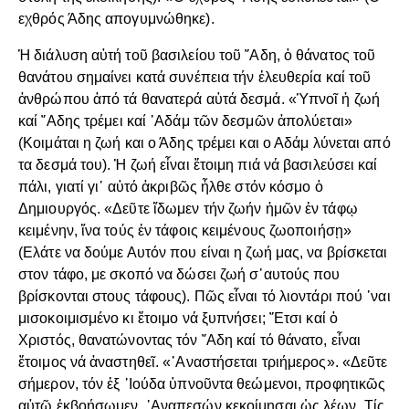
εχθρός Άδης απογυμνώθηκε).
Ἡ διάλυση αὐτή τοῦ βασιλείου τοῦ ῞Αδη, ὁ θάνατος τοῦ
θανάτου σημαίνει κατά συνέπεια τήν ἐλευθερία καί τοῦ
ἀνθρώπου ἀπό τά θανατερά αὐτά δεσμά. «Ὑπνοῖ ἡ ζωή
καί ῞Αδης τρέμει καί ᾽Αδάμ τῶν δεσμῶν ἀπολύεται»
(Κοιμάται η ζωή και ο Άδης τρέμει και ο Αδάμ λύνεται από
τα δεσμά του). Ἡ ζωή εἶναι ἕτοιμη πιά νά βασιλεύσει καί
πάλι, γιατί γι᾽ αὐτό ἀκριβῶς ἦλθε στόν κόσμο ὁ
Δημιουργός. «Δεῦτε ἴδωμεν τήν ζωήν ἡμῶν ἐν τάφῳ
κειμένην, ἵνα τούς ἐν τάφοις κειμένους ζωοποιήσῃ»
(Ελάτε να δούμε Αυτόν που είναι η ζωή μας, να βρίσκεται
στον τάφο, με σκοπό να δώσει ζωή σ᾽αυτούς που
βρίσκονται στους τάφους). Πῶς εἶναι τό λιοντάρι πού ᾽ναι
μισοκοιμισμένο κι ἕτοιμο νά ξυπνήσει; ῎Ετσι καί ὁ
Χριστός, θανατώνοντας τόν ῞Αδη καί τό θάνατο, εἶναι
ἕτοιμος νά ἀναστηθεῖ. «᾽Αναστήσεται τριήμερος». «Δεῦτε
σήμερον, τόν ἐξ ᾽Ιούδα ὑπνοῦντα θεώμενοι, προφητικῶς
αὐτῷ ἐκβοήσωμεν. ᾽Αναπεσών κεκοίμησαι ὡς λέων. Τίς