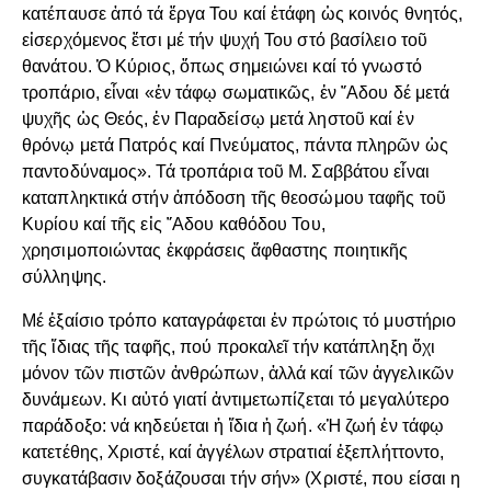
κατέπαυσε ἀπό τά ἔργα Του καί ἐτάφη ὡς κοινός θνητός,
εἰσερχόμενος ἔτσι μέ τήν ψυχή Του στό βασίλειο τοῦ
θανάτου. Ὁ Κύριος, ὅπως σημειώνει καί τό γνωστό
τροπάριο, εἶναι «ἐν τάφῳ σωματικῶς, ἐν ῞Αδου δέ μετά
ψυχῆς ὡς Θεός, ἐν Παραδείσῳ μετά ληστοῦ καί ἐν
θρόνῳ μετά Πατρός καί Πνεύματος, πάντα πληρῶν ὡς
παντοδύναμος». Τά τροπάρια τοῦ Μ. Σαββάτου εἶναι
καταπληκτικά στήν ἀπόδοση τῆς θεοσώμου ταφῆς τοῦ
Κυρίου καί τῆς εἰς ῞Αδου καθόδου Του,
χρησιμοποιώντας ἐκφράσεις ἄφθαστης ποιητικῆς
σύλληψης.
Μέ ἐξαίσιο τρόπο καταγράφεται ἐν πρώτοις τό μυστήριο
τῆς ἴδιας τῆς ταφῆς, πού προκαλεῖ τήν κατάπληξη ὄχι
μόνον τῶν πιστῶν ἀνθρώπων, ἀλλά καί τῶν ἀγγελικῶν
δυνάμεων. Κι αὐτό γιατί ἀντιμετωπίζεται τό μεγαλύτερο
παράδοξο: νά κηδεύεται ἡ ἴδια ἡ ζωή. «Ἡ ζωή ἐν τάφῳ
κατετέθης, Χριστέ, καί ἀγγέλων στρατιαί ἐξεπλήττοντο,
συγκατάβασιν δοξάζουσαι τήν σήν» (Χριστέ, που είσαι η