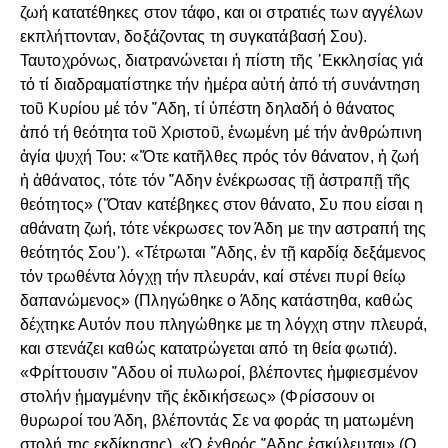
ζωή κατατέθηκες στον τάφο, και οι στρατιές των αγγέλων
εκπλήττονταν, δοξάζοντας τη συγκατάβασή Σου).
Ταυτοχρόνως, διατρανώνεται ἡ πίστη τῆς ᾽Εκκλησίας γιά
τό τί διαδραματίστηκε τήν ἡμέρα αὐτή ἀπό τή συνάντηση
τοῦ Κυρίου μέ τόν ῞Αδη, τί ὑπέστη δηλαδή ὁ θάνατος
ἀπό τή θεότητα τοῦ Χριστοῦ, ἑνωμένη μέ τήν ἀνθρώπινη
ἁγία ψυχή Του: «Ὅτε κατῆλθες πρός τόν θάνατον, ἡ ζωή
ἡ ἀθάνατος, τότε τόν ῞Αδην ἐνέκρωσας τῇ ἀστραπῇ τῆς
θεότητος» (῾Όταν κατέβηκες στον θάνατο, Συ που είσαι η
αθάνατη ζωή, τότε νέκρωσες τον Άδη με την αστραπή της
θεότητός Σου᾽). «Τέτρωται ῞Αδης, ἐν τῇ καρδίᾳ δεξάμενος
τόν τρωθέντα λόγχῃ τήν πλευράν, καί στένει πυρί θείῳ
δαπανώμενος» (Πληγώθηκε ο Άδης κατάστηθα, καθώς
δέχτηκε Αυτόν που πληγώθηκε με τη λόγχη στην πλευρά,
και στενάζει καθώς κατατρώγεται από τη θεία φωτιά).
«Φρίττουσιν ῞Αδου οἱ πυλωροί, βλέποντες ἠμφιεσμένον
στολήν ᾑμαγμένην τῆς ἐκδικήσεως» (Φρίσσουν οι
θυρωροί του Άδη, βλέποντάς Σε να φοράς τη ματωμένη
στολή της εκδίκησης). «Ὁ ἐχθρός ῞Αδης ἐσκύλευται» (Ο