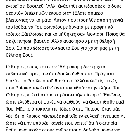
ἐγερεῖ σε, βασιλεῦ; ᾽Αλλ᾽ ἀνάστηθι αὐτεξουσίως, ὁ δούς
σεαυτόν ὑπέρ ἡμῶν ἑκουσίως» (Ελάτε σήμερα,
βλέποντας να κοιμάται Αυτόν που προήλθε από τη γενιά
του Ιούδα, να Του φωνάξουμε δυνατά με προφητικό
τρόπο: Ξάπλωσες και κοιμήθηκες σαν λιοντάρι. Ποιος θα
σε ξυπνήσει, βασιλιά; Αλλά αναστήσου με τη θέλησή
Σου, Συ που έδωσες τον εαυτό Σου για χάρη μας με τη
θέλησή Σου).
Ὁ Κύριος ὅμως καί στόν ῞Αδη ἀκόμη δέν ἔρχεται
ἐκβιαστικά πρός τόν ὑπόδουλο ἄνθρωπο. Πράγματι,
διαλύει τό βασίλειο τοῦ θανάτου, ἀλλά καλεῖ τίς ψυχές
πού βρίσκονταν ἐκεῖ ν᾽ ἀνταποκριθοῦν στήν κλήση Του.
Ὁ Κύριος κι ἐκεῖ ἀκόμη κηρύσσει τήν πίστη σ᾽ ᾽Εκεῖνον,
ὥστε ἐλεύθερα οἱ ψυχές νά σωθοῦν, νά ἀναστηθοῦν μαζί
Του. Μᾶς τό ἀποκαλύπτει ἰδίως ὁ ἀπ. Πέτρος, ὅταν μᾶς
λέει ὅτι ὁ Κύριος «ἐκήρυξε καί τοῖς ἐν φυλακῇ πνεύμασι»,
ὥστε νά μήν ὑπάρξει κανείς πού νά πεῖ ὅτι ἡ σωτηρία
ἦρθε μονομερῶς στούς ἀνθρώπους, δηλαδή μόνον γιά