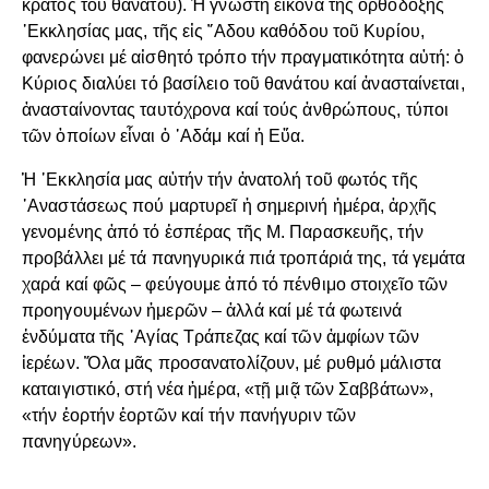
κράτος του θανάτου). Ἡ γνωστή εἰκόνα τῆς ὀρθόδοξης
᾽Εκκλησίας μας, τῆς εἰς ῞Αδου καθόδου τοῦ Κυρίου,
φανερώνει μέ αἰσθητό τρόπο τήν πραγματικότητα αὐτή: ὁ
Κύριος διαλύει τό βασίλειο τοῦ θανάτου καί ἀνασταίνεται,
ἀνασταίνοντας ταυτόχρονα καί τούς ἀνθρώπους, τύποι
τῶν ὁποίων εἶναι ὁ ᾽Αδάμ καί ἡ Εὔα.
Ἡ ᾽Εκκλησία μας αὐτήν τήν ἀνατολή τοῦ φωτός τῆς
᾽Αναστάσεως πού μαρτυρεῖ ἡ σημερινή ἡμέρα, ἀρχῆς
γενομένης ἀπό τό ἑσπέρας τῆς Μ. Παρασκευῆς, τήν
προβάλλει μέ τά πανηγυρικά πιά τροπάριά της, τά γεμάτα
χαρά καί φῶς – φεύγουμε ἀπό τό πένθιμο στοιχεῖο τῶν
προηγουμένων ἡμερῶν – ἀλλά καί μέ τά φωτεινά
ἐνδύματα τῆς ῾Αγίας Τράπεζας καί τῶν ἀμφίων τῶν
ἱερέων. Ὅλα μᾶς προσανατολίζουν, μέ ρυθμό μάλιστα
καταιγιστικό, στή νέα ἡμέρα, «τῇ μιᾷ τῶν Σαββάτων»,
«τήν ἑορτήν ἑορτῶν καί τήν πανήγυριν τῶν
πανηγύρεων».