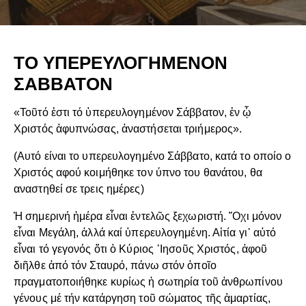
ΤΟ ΥΠΕΡΕΥΛΟΓΗΜΕΝΟΝ
ΣΑΒΒΑΤΟΝ
«Τοῦτό ἐστι τό ὑπερευλογημένον Σάββατον, ἐν ᾧ
Χριστός ἀφυπνώσας, ἀναστήσεται τριήμερος».
(Αυτό είναι το υπερευλογημένο Σάββατο, κατά το οποίο ο
Χριστός αφού κοιμήθηκε τον ύπνο του θανάτου, θα
αναστηθεί σε τρεις ημέρες)
Ἡ σημερινή ἡμέρα εἶναι ἐντελῶς ξεχωριστή. ῎Οχι μόνον
εἶναι Μεγάλη, ἀλλά καί ὑπερευλογημένη. Αἰτία γι᾽ αὐτό
εἶναι τό γεγονός ὅτι ὁ Κύριος ᾽Ιησοῦς Χριστός, ἀφοῦ
διῆλθε ἀπό τόν Σταυρό, πάνω στόν ὁποῖο
πραγματοποιήθηκε κυρίως ἡ σωτηρία τοῦ ἀνθρωπίνου
γένους μέ τήν κατάργηση τοῦ σώματος τῆς ἁμαρτίας,