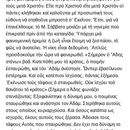
τούς μετά Χριστόν. Εἴτε πρό Χριστοῦ εἴτε μετά Χριστόν οἱ
πάντες κλήθηκαν καί καλοῦνται μέ προσωπική τους
εὐθύνη νά σταθοῦνε μπροστά σ᾽ Εκεῖνον. ῎Ετσι, γιά νά
ἐπανέλθουμε, τό Μ. Σάββατο μοιάζει μέ τή νηνεμία πού
ἐπικρατεῖ πρίν ἀπό τήν καταιγίδα. Ὑπάρχει μιά
φαινομενική ἠρεμία: ἡ ζωή εἶναι ἕτοιμη νά ξεσπάσει, τό
φῶς νά ἀνατείλει. Ἡ νίκη εἶναι δεδομένη. ῾Απλῶς
προσδοκοῦμε τήν ὥρα νά φανερωθεῖ. «Σήμερον ὁ ῞Αδης
στένων βοᾶ. Κατεπόθη μου τό κράτος, ὁ ποιμήν
ἐσταυρώθη, καί τόν ᾽Αδάμ ἀνέστησε. Ὧνπερ ἐβασίλευον
ἐστέρημαι. Καί οὕς κατέπιον ἰσχύσας, πάντας ἐξήμεσα.
᾽Εκένωσε τούς τάφους ὁ σταυρωθείς. Οὐκ ἰσχύει τοῦ
θανάτου τό κράτος» (Σήμερα ο Άδης φωνάζει
στενάζοντας: Εξαφανίστηκε η δύναμή μου, ο ποιμένας
σταυρώθηκε και ανάστησε τον Αδάμ. Στερήθηκα αυτούς
στους οποίους κυριαρχούσα. Και όσους κατάπια ως
ισχυρός, όλους αυτούς τους ξέρασα. Άδειασε τους
τάφους Αυτός που σταυρώθηκε. Δεν έχει πια δύναμη το