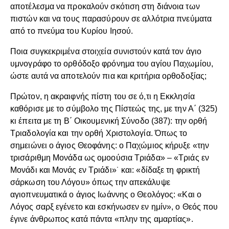
αποτέλεσμα να προκαλούν σκότιση στη διάνοια των
πιστών και να τους παρασύρουν σε αλλότρια πνεύματα
από το πνεύμα του Κυρίου Ιησού.
Ποια συγκεκριμένα στοιχεία συνιστούν κατά τον άγιο
υμνογράφο το ορθόδοξο φρόνημα του αγίου Παχωμίου,
ώστε αυτά να αποτελούν πια και κριτήρια ορθοδοξίας;
Πρώτον, η ακραιφνής πίστη του σε ό,τι η Εκκλησία
καθόρισε με το σύμβολο της Πίστεώς της, με την Α΄ (325)
κι έπειτα με τη Β΄ Οικουμενική Σύνοδο (387): την ορθή
Τριαδολογία και την ορθή Χριστολογία. Όπως το
σημειώνει ο άγιος Θεοφάνης: ο Παχώμιος κήρυξε «την
τρισάριθμη Μονάδα ως ομοούσια Τριάδα» – «Τριάς εν
Μονάδι και Μονάς εν Τριάδι»˙ και: «δίδαξε τη φρικτή
σάρκωση του Λόγου» όπως την απεκάλυψε
αγιοπνευματικά ο άγιος Ιωάννης ο Θεολόγος: «Και ο
Λόγος σαρξ εγένετο και εσκήνωσεν εν ημίν», ο Θεός που
έγινε άνθρωπος κατά πάντα «πλην της αμαρτίας».