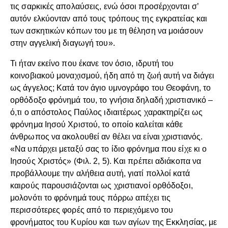
τις σαρκικές απολαύσεις, ενώ όσοι προσέρχονται σ’
αυτόν ελκύονταν από τους τρόπους της εγκρατείας και
των ασκητικών κόπων του με τη θέληση να μοιάσουν
στην αγγελική διαγωγή του».
Τι ήταν εκείνο που έκανε τον όσιο, ιδρυτή του
κοινοβιακού μοναχισμού, ήδη από τη ζωή αυτή να διάγει
ως άγγελος; Κατά τον άγιο υμνογράφο του Θεοφάνη, το
ορθόδοξο φρόνημά του, το γνήσια δηλαδή χριστιανικό –
ό,τι ο απόστολος Παύλος ιδιαιτέρως χαρακτηρίζει ως
φρόνημα Ιησού Χριστού, το οποίο καλείται κάθε
άνθρωπος να ακολουθεί αν θέλει να είναι χριστιανός.
«Να υπάρχει μεταξύ σας το ίδιο φρόνημα που είχε κι ο
Ιησούς Χριστός» (Φιλ. 2, 5). Και πρέπει αδιάκοπα να
προβάλλουμε την αλήθεια αυτή, γιατί πολλοί κατά
καιρούς παρουσιάζονται ως χριστιανοί ορθόδοξοι,
μολονότι το φρόνημά τους πόρρω απέχει τις
περισσότερες φορές από το περιεχόμενο του
φρονήματος του Κυρίου και των αγίων της Εκκλησίας, με