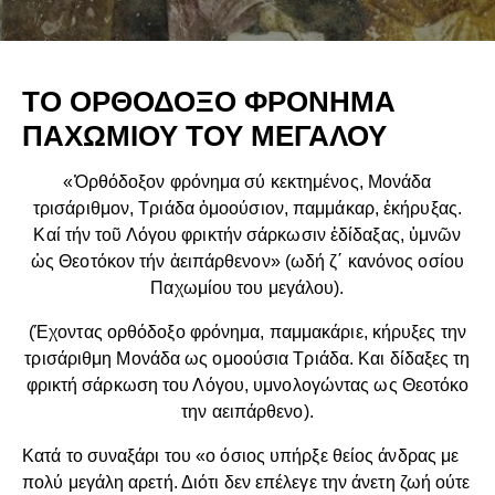
ΤΟ ΟΡΘΟΔΟΞΟ ΦΡΟΝΗΜΑ
ΠΑΧΩΜΙΟΥ ΤΟΥ ΜΕΓΑΛΟΥ
«Ὀρθόδοξον φρόνημα σύ κεκτημένος, Μονάδα
τρισάριθμον, Τριάδα ὁμοούσιον, παμμάκαρ, ἐκήρυξας.
Καί τήν τοῦ Λόγου φρικτήν σάρκωσιν ἐδίδαξας, ὑμνῶν
ὡς Θεοτόκον τήν ἀειπάρθενον» (ωδή ζ΄ κανόνος οσίου
Παχωμίου του μεγάλου).
(Έχοντας ορθόδοξο φρόνημα, παμμακάριε, κήρυξες την
τρισάριθμη Μονάδα ως ομοούσια Τριάδα. Και δίδαξες τη
φρικτή σάρκωση του Λόγου, υμνολογώντας ως Θεοτόκο
την αειπάρθενο).
Κατά το συναξάρι του «ο όσιος υπήρξε θείος άνδρας με
πολύ μεγάλη αρετή. Διότι δεν επέλεγε την άνετη ζωή ούτε