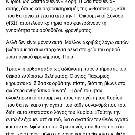
Κυρίου ως «αειπάρθενον» Κόρη. Η «αειπαρθενία»
αυτής, όπως και ο χαρακτηρισμός της «Θεοτόκος», κάτι
που θα τονιστεί έπειτα από την Γ΄ Οικουμενική Σύνοδο
(431), αποτελούν κριτήρια που φανερώνουν τη
γνησιότητα του ορθοδόξου φρονήματος.
Αλλά δεν είναι μόνον αυτά! Μάλλον ακριβώς λόγω αυτών
βλέπουμε τα συνυπάρχοντα άλλα στοιχεία του ορθού
χριστιανικού φρονήματος. Ποια;
Τρίτον, η ορθοπραξία ως αδιάκοπη πορεία τήρησης του
θεϊκού εν Χριστώ θελήματος. Ο άγιος Παχώμιος
κήρυσσε και δίδασκε ορθά την πίστη, διότι τη βίωνε στο
ανώτερο ανθρώπινο δυνατό. Η ζωή του ήταν
ολοκληρωτικά στραμμένη προς την αγάπη του Κυρίου,
που θα πει και στην αγάπη του κάθε συνανθρώπου του,
διότι αυτό επέτασσε ο λόγος του Κυρίου. «Ταύτην την
εντολήν έχομεν απ’ αυτού, ίνα ο αγαπών τον Θεόν αγαπά
και τον αδελφόν αυτού». Χριστιανός που θα νομίσει ότι
είναι χριστιανός μόνο στα λόγια και στη θεωρία ως ψιλή