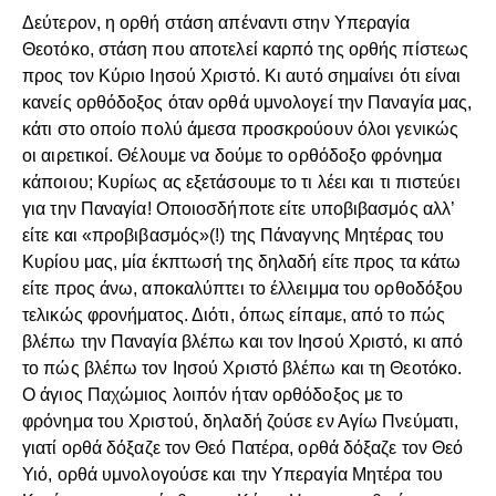
Δεύτερον, η ορθή στάση απέναντι στην Υπεραγία
Θεοτόκο, στάση που αποτελεί καρπό της ορθής πίστεως
προς τον Κύριο Ιησού Χριστό. Κι αυτό σημαίνει ότι είναι
κανείς ορθόδοξος όταν ορθά υμνολογεί την Παναγία μας,
κάτι στο οποίο πολύ άμεσα προσκρούουν όλοι γενικώς
οι αιρετικοί. Θέλουμε να δούμε το ορθόδοξο φρόνημα
κάποιου; Κυρίως ας εξετάσουμε το τι λέει και τι πιστεύει
για την Παναγία! Οποιοσδήποτε είτε υποβιβασμός αλλ’
είτε και «προβιβασμός»(!) της Πάναγνης Μητέρας του
Κυρίου μας, μία έκπτωσή της δηλαδή είτε προς τα κάτω
είτε προς άνω, αποκαλύπτει το έλλειμμα του ορθοδόξου
τελικώς φρονήματος. Διότι, όπως είπαμε, από το πώς
βλέπω την Παναγία βλέπω και τον Ιησού Χριστό, κι από
το πώς βλέπω τον Ιησού Χριστό βλέπω και τη Θεοτόκο.
Ο άγιος Παχώμιος λοιπόν ήταν ορθόδοξος με το
φρόνημα του Χριστού, δηλαδή ζούσε εν Αγίω Πνεύματι,
γιατί ορθά δόξαζε τον Θεό Πατέρα, ορθά δόξαζε τον Θεό
Υιό, ορθά υμνολογούσε και την Υπεραγία Μητέρα του