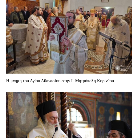
Η μνήμη του Αγίου Αθανασίου στην I. Mητρόπολη Κορίνθου