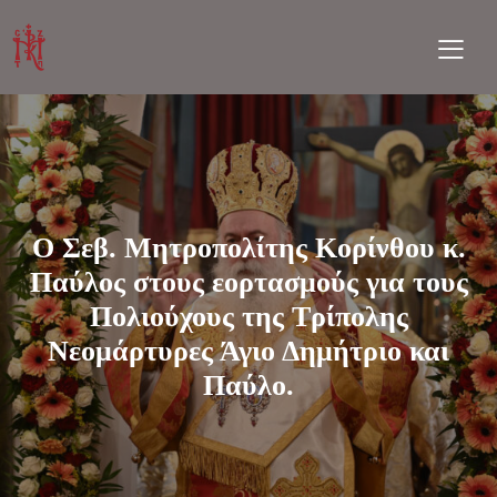
Ο Σεβ. Μητροπολίτης Κορίνθου κ.
Παύλος στους εορτασμούς για τους
Πολιούχους της Τρίπολης
Νεομάρτυρες Άγιο Δημήτριο και
Παύλο.