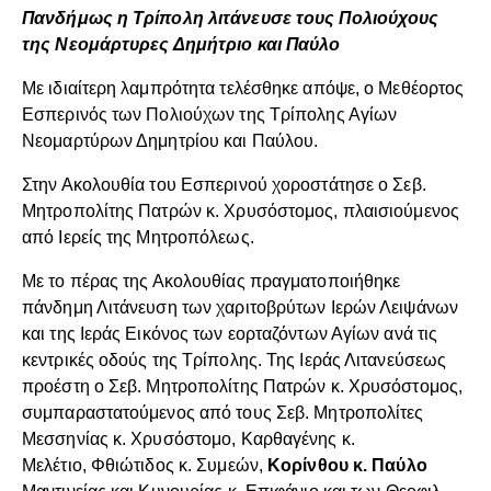
Πανδήμως η Τρίπολη λιτάνευσε τους Πολιούχους
της Νεομάρτυρες Δημήτριο και Παύλο
Με ιδιαίτερη λαμπρότητα τελέσθηκε απόψε, ο Μεθέορτος
Εσπερινός των Πολιούχων της Τρίπολης Αγίων
Νεομαρτύρων Δημητρίου και Παύλου.
Στην Ακολουθία του Εσπερινού χοροστάτησε ο Σεβ.
Μητροπολίτης Πατρών κ. Χρυσόστομος, πλαισιούμενος
από Ιερείς της Μητροπόλεως.
Με το πέρας της Ακολουθίας πραγματοποιήθηκε
πάνδημη Λιτάνευση των χαριτοβρύτων Ιερών Λειψάνων
και της Ιεράς Εικόνος των εορταζόντων Αγίων ανά τις
κεντρικές οδούς της Τρίπολης. Της Ιεράς Λιτανεύσεως
προέστη ο Σεβ. Μητροπολίτης Πατρών κ. Χρυσόστομος,
συμπαραστατούμενος από τους Σεβ. Μητροπολίτες
Μεσσηνίας κ. Χρυσόστομο, Καρθαγένης κ.
Μελέτιο, Φθιώτιδος κ. Συμεών,
Κορίνθου κ. Παύλο