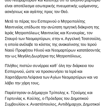
δύο Νεομαρτύρων και κατέληξε ότι το αληθινό μαρτύριο
είναι αποτέλεσμα εσωτερικής πνευματικής ωρίμανσης,
ασκήσεως και αγάπης προς τον Θεό.
Μετά το πέρας του Εσπερινού ο Μητροπολίτης
Μαντινείας επέδωσε την ανώτατη τιμητική διάκριση της
Ιεράς Μητροπόλεως Μαντινείας και Κυνουρίας, τον
Σταυρό των Νεομαρτύρων, στην κ. Αγγελική Τσατσούλη,
η οποία ανέλαβε το κόστος της ανακαίνισης του Ιερού
Ναού Προφήτου Ηλιού και Νεομαρτύρων κατατάσοντάς
την ως Μεγάλη Δωρήτρια της Μητροπόλεως.
Πλήθος πιστών συνέρρεε καθ΄ όλη την διάρκεια του
Εσπερινού, ώστε να προσκυνήσει τα Ιερά και
Χαριτόβρυτα Λείψανα των Αγίων Νεομαρτύρων και να
λάβει την χάρη τους.
Παρέστησαν οι Δήμαρχοι Τρίπολης κ. Τζιούμης και
Γορτυνίας κ. Κούλης, ο Πρόεδρος του Δημοτικού
Συμβουλίου κ. Αναστόπουλος, Αντιδήμαρχοι, Δημοτικοί