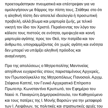
προετοιμάστηκαν πνευματικά και επέστρεψαν για να
ομολογήσουν με θάρρος την πίστη τους. Στάθηκε στο ότι
η αληθινή πίστη δεν αποτελεί ιδεολογία ή προσωπική
προβολή, αλλά βίωμα και μαρτυρία ζωής, με τελικό
νικητή τον ίδιο τον Χριστό. Περαίνοντας τον λόγο του
κάλεσε τους πιστούς σε ενότητα, ομοψυχία και κοινή
μαρτυρία αγάπης προς τον Θεό, την πατρίδα και τον
άνθρωπο, υπογραμμίζοντας ότι χωρίς αγάπη και ενότητα
δεν μπορεί να υπάρξει αληθινή πρόοδος και
αναγέννηση.
Προ της απολύσεως ο Μητροπολίτης Μαντινείας
απηύθυνε ευχαριστίες στους παρισταμένους Αρχιερείς,
τον Πρωτοσύγκελλο της Μητροπόλεως Πανοσιολ. Αρχιμ.
Στέφανο Καππέ, τον Γενικό Αρχιερατικό Επίτροπο
Πρωτοπρ. Κωνσταντίνο Κρυπωτό, τον Εφημέριο του
Ναού π. Παναγιώτη Δημητρακόπουλο, τον Καθηγούμενο
και τους πατέρες της Ι. Μονής Βαρσών για την μεταφορά
των Ι. Λειψάνων, τις πολιτικές και στρατιωτικές αρχές του