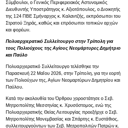
Σύμβουλοι, ο Γενικός Περιφερειακός Αστυνομικός
Διευθυντής Υποστράτηγος κ. Αξιοτόπουλος, ο Διοικητής
της 124 ΠΒΕ Σμήναρχος κ. Καλαντζής, εκπρόσωποι του
Στρατού Ξηράς, καθώς και επρόσωποι τοπικών αρχών
και φορέων.
Πολυαρχιερατικό Συλλείτουργο στην Τρίπολη για
τους Πολιούχους της Αγίους Νεομάρτυρες Δημήτριο
και Παύλο
Πολυαρχιερατικό Συλλείτουργο τελέσθηκε την
Παρασκευή 22 Μαΐου 2026, στην Τρίπολη, για την εορτή
των Πολιούχων της, Αγίων Νεομαρτύρων Δημητρίου και
Παύλου.
Κατά την ακολουθία του Όρθρου χοροστάτησε ο Σεβ.
Μητροπολίτης Μεσσηνίας κ. Χρυσόστομος, ενώ της
Πολυαρχιερατικής Θείας Λειτουργίας προεξήρχε ο Σεβ.
Μητροπολίτης Μονεμβασίας και Σπάρτης κ. Ευστάθιος,
συλλειτουργούντων των Σεβ. Μητροπολιτών Πατρών κ.