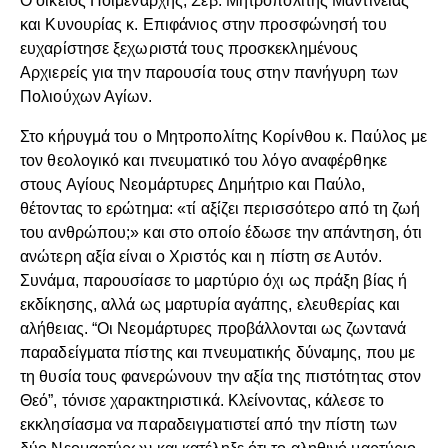
Ο οικείος Ποιμενάρχης, Σεβ. Μητροπολίτης Μαντινείας
και Κυνουρίας κ. Επιφάνιος στην προσφώνησή του
ευχαρίστησε ξεχωριστά τους προσκεκλημένους
Αρχιερείς για την παρουσία τους στην πανήγυρη των
Πολιούχων Αγίων.
Στο κήρυγμά του ο Μητροπολίτης Κορίνθου κ. Παύλος με
τον θεολογικό και πνευματικό του λόγο αναφέρθηκε
στους Αγίους Νεομάρτυρες Δημήτριο και Παύλο,
θέτοντας το ερώτημα: «τί αξίζει περισσότερο από τη ζωή
του ανθρώπου;» και στο οποίο έδωσε την απάντηση, ότι
ανώτερη αξία είναι ο Χριστός και η πίστη σε Αυτόν.
Συνάμα, παρουσίασε το μαρτύριο όχι ως πράξη βίας ή
εκδίκησης, αλλά ως μαρτυρία αγάπης, ελευθερίας και
αλήθειας. “Οι Νεομάρτυρες προβάλλονται ως ζωντανά
παραδείγματα πίστης και πνευματικής δύναμης, που με
τη θυσία τους φανερώνουν την αξία της πιστότητας στον
Θεό”, τόνισε χαρακτηριστικά. Κλείνοντας, κάλεσε το
εκκλησίασμα να παραδειγματιστεί από την πίστη των