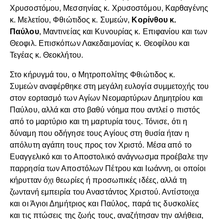
Χρυσοστόμου, Μεσσηνίας κ. Χρυσοστόμου, Καρθαγένης
κ. Μελετίου, Φθιώτιδος κ. Συμεών,
Κορίνθου κ.
Παύλου
, Μαντινείας και Κυνουρίας κ. Επιφανίου και των
Θεοφιλ. Επισκόπων Λακεδαιμονίας κ. Θεοφίλου και
Τεγέας κ. Θεοκλήτου.
Στο κήρυγμά του, ο Μητροπολίτης Φθιώτιδος κ.
Συμεών αναφέρθηκε στη μεγάλη ευλογία συμμετοχής του
στον εορτασμό των Αγίων Νεομαρτύρων Δημητρίου και
Παύλου, αλλά και στο βαθύ νόημα που αντλεί ο πιστός
από το μαρτύριο και τη μαρτυρία τους. Τόνισε, ότι η
δύναμη που οδήγησε τους Αγίους στη θυσία ήταν η
απόλυτη αγάπη τους προς τον Χριστό. Μέσα από το
Ευαγγελικό και το Αποστολικό ανάγνωσμα προέβαλε την
παρρησία των Αποστόλων Πέτρου και Ιωάννη, οι οποίοι
κήρυτταν όχι θεωρίες ή προσωπικές ιδέες, αλλά τη
ζωντανή εμπειρία του Αναστάντος Χριστού. Αντίστοιχα
και οι Άγιοι Δημήτριος και Παύλος, παρά τις δυσκολίες
και τις πτώσεις της ζωής τους, αναζήτησαν την αλήθεια,