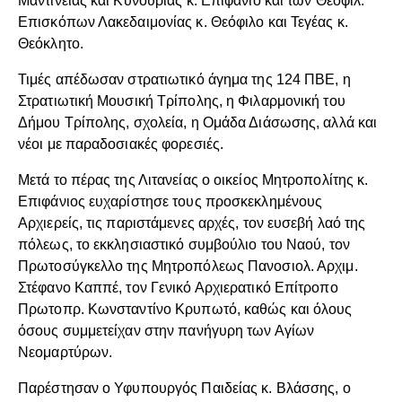
Μαντινείας και Κυνουρίας κ. Επιφάνιο και των Θεοφιλ.
Επισκόπων Λακεδαιμονίας κ. Θεόφιλο και Τεγέας κ.
Θεόκλητο.
Τιμές απέδωσαν στρατιωτικό άγημα της 124 ΠΒΕ, η
Στρατιωτική Μουσική Τρίπολης, η Φιλαρμονική του
Δήμου Τρίπολης, σχολεία, η Ομάδα Διάσωσης, αλλά και
νέοι με παραδοσιακές φορεσιές.
Μετά το πέρας της Λιτανείας ο οικείος Μητροπολίτης κ.
Επιφάνιος ευχαρίστησε τους προσκεκλημένους
Αρχιερείς, τις παριστάμενες αρχές, τον ευσεβή λαό της
πόλεως, το εκκλησιαστικό συμβούλιο του Ναού, τον
Πρωτοσύγκελλο της Μητροπόλεως Πανοσιολ. Αρχιμ.
Στέφανο Καππέ, τον Γενικό Αρχιερατικό Επίτροπο
Πρωτοπρ. Κωνσταντίνο Κρυπωτό, καθώς και όλους
όσους συμμετείχαν στην πανήγυρη των Αγίων
Νεομαρτύρων.
Παρέστησαν ο Υφυπουργός Παιδείας κ. Βλάσσης, ο