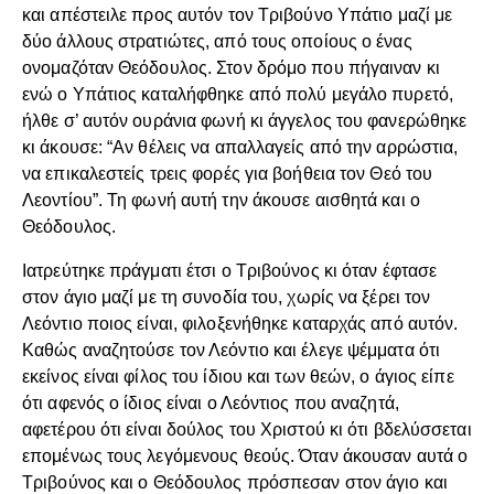
και απέστειλε προς αυτόν τον Τριβούνο Υπάτιο μαζί με
δύο άλλους στρατιώτες, από τους οποίους ο ένας
ονομαζόταν Θεόδουλος. Στον δρόμο που πήγαιναν κι
ενώ ο Υπάτιος καταλήφθηκε από πολύ μεγάλο πυρετό,
ήλθε σ’ αυτόν ουράνια φωνή κι άγγελος του φανερώθηκε
κι άκουσε: “Αν θέλεις να απαλλαγείς από την αρρώστια,
να επικαλεστείς τρεις φορές για βοήθεια τον Θεό του
Λεοντίου”. Τη φωνή αυτή την άκουσε αισθητά και ο
Θεόδουλος.
Ιατρεύτηκε πράγματι έτσι ο Τριβούνος κι όταν έφτασε
στον άγιο μαζί με τη συνοδία του, χωρίς να ξέρει τον
Λεόντιο ποιος είναι, φιλοξενήθηκε καταρχάς από αυτόν.
Καθώς αναζητούσε τον Λεόντιο και έλεγε ψέμματα ότι
εκείνος είναι φίλος του ίδιου και των θεών, ο άγιος είπε
ότι αφενός ο ίδιος είναι ο Λεόντιος που αναζητά,
αφετέρου ότι είναι δούλος του Χριστού κι ότι βδελύσσεται
επομένως τους λεγόμενους θεούς. Όταν άκουσαν αυτά ο
Τριβούνος και ο Θεόδουλος πρόσπεσαν στον άγιο και