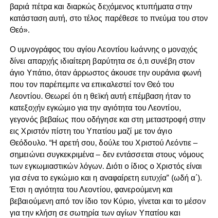
βαριά πέτρα και διαρκώς δεχόμενος κτυπήματα στην
κατάσταση αυτή, στο τέλος παρέθεσε το πνεύμα του στον
Θεό».
Ο υμνογράφος του αγίου Λεοντίου Ιωάννης ο μοναχός
δίνει απαρχής ιδιαίτερη βαρύτητα σε ό,τι συνέβη στον
άγιο Υπάτιο, όταν άρρωστος άκουσε την ουράνια φωνή
που τον παρέπεμπε να επικαλεστεί τον Θεό του
Λεοντίου. Θεωρεί ότι η θεϊκή αυτή επέμβαση ήταν το
κατεξοχήν εγκώμιο για την αγιότητα του Λεοντίου,
γεγονός βεβαίως που οδήγησε και στη μεταστροφή στην
εις Χριστόν πίστη του Υπατίου μαζί με τον άγιο
Θεόδουλο. “Η αρετή σου, δούλε του Χριστού Λεόντιε –
σημειώνει συγκεκριμένα – δεν εντάσσεται στους νόμους
των εγκωμιαστικών λόγων. Διότι ο ίδιος ο Χριστός είναι
για σένα το εγκώμιο και η αναφαίρετη ευτυχία” (ωδή α΄).
Έτσι η αγιότητα του Λεοντίου, φανερούμενη και
βεβαιούμενη από τον ίδιο τον Κύριο, γίνεται και το μέσον
για την κλήση σε σωτηρία των αγίων Υπατίου και