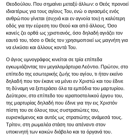
Θεοδούλου. Που σημαίνει μεταξύ άλλων: ο Θεός προνοεί
ιδιαιτέρως για τους αγίους Του, ενώ ο αγιασμός ενός
ανθρώπου γίνεται (συχνά και εν αγνοία του) η καλύτερη
οδός για την εύρεση του Θεού και από άλλους. Όσο
κανείς ζει ορθά ως χριστιανός, όσο δηλαδή αγιάζει τον
εαυτό του, τόσο ο Θεός τον χρησιμοποιεί ως μαγνήτη για
να ελκύσει και άλλους κοντά Του.
Ο άγιος υμνογράφος κινείται σε τρία επίπεδα
εγκωμιάζοντας τον μεγαλομάρτυρα Λεόντιο. Πρώτον, στο
επίπεδο της εσωτερικής ζωής του αγίου, τι ήταν εκείνο
δηλαδή που τον έκανε να μένει εν Χριστώ και του έδινε
τη δύναμη να ξεπεράσει όλα τα εμπόδια του μαρτυρίου.
Δεύτερον, στο επίπεδο του ιεραποστολικού έργου του,
της μαρτυρίας δηλαδή που έδινε για την εις Χριστόν
πίστη του σε όλους τους συστρατιώτες του,
ευρισκόμενος και αυτός ως στρατιώτης ανάμεσά τους.
Τρίτον, στη ρωμαλέα στάση του απέναντι στον
υποκινητή των κακών διάβολο και τα όργανά του.