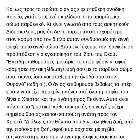
Και ως προς το πρώτο: ο άγιος είχε σταθερή ανοδική
πορεία, γιατί είχε ψυχή ακηλίδωτη από αμαρτίες και
σώμα παρθενικό. Κι είναι γνωστό από τους ασκητικούς
Διδασκάλους μας ότι δεν υπάρχει τίποτε ισχυρότερο
στον κόσμο από τον διπλό αυτόν συνδυασμό: την αγνή
ψυχή και το αγνό σώμα. Διότι εκεί έχουμε την ιδανικότερη
προϋπόθεση για εγκατοίκηση του ίδιου του Θεού.
“Επειδή επιθυμούσες, μακάριε, τα υπέρ φύσιν κι αφού
κόσμησες την ακηλίδωτη ψυχή σου με το παρθένο σώμα
σου, έκανες ίσια και σταθερή την άνοδό σου στον
Ουρανό” (ωδή α΄). Ο άγιος επιθυμούσε βεβαίως τα υπέρ
φύσιν γιατί είχε προκρίνει πάνω από όλα τη σοφία που
δίνει ο Χριστός και την αγάπη προς Εκείνον. Αυτό είναι
πάντοτε το “μυστικό” κάθε ασκητικής διαγωγής μέχρι
σημείου θυσίας και του εαυτού: η αγάπη προς τον
Χριστό. “Διάλεξες τον θάνατο που δίνει αληθινή ζωή, από
την πρόσκαιρη ζωή, αφού κυριάρχησες με τη βία
απέναντι στη φύση σου, λόγω της σοφίας σου και του