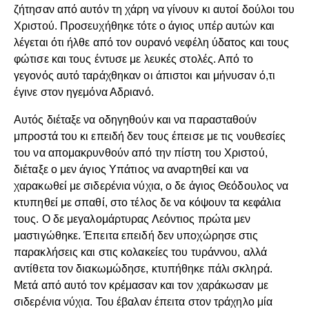
ζήτησαν από αυτόν τη χάρη να γίνουν κι αυτοί δούλοι του
Χριστού. Προσευχήθηκε τότε ο άγιος υπέρ αυτών και
λέγεται ότι ήλθε από τον ουρανό νεφέλη ύδατος και τους
φώτισε και τους έντυσε με λευκές στολές. Από το
γεγονός αυτό ταράχθηκαν οι άπιστοι και μήνυσαν ό,τι
έγινε στον ηγεμόνα Αδριανό.
Αυτός διέταξε να οδηγηθούν και να παρασταθούν
μπροστά του κι επειδή δεν τους έπεισε με τις νουθεσίες
του να απομακρυνθούν από την πίστη του Χριστού,
διέταξε ο μεν άγιος Υπάτιος να αναρτηθεί και να
χαρακωθεί με σιδερένια νύχια, ο δε άγιος Θεόδουλος να
κτυπηθεί με σπαθί, στο τέλος δε να κόψουν τα κεφάλια
τους. Ο δε μεγαλομάρτυρας Λεόντιος πρώτα μεν
μαστιγώθηκε. Έπειτα επειδή δεν υποχώρησε στις
παρακλήσεις και στις κολακείες του τυράννου, αλλά
αντίθετα τον διακωμώδησε, κτυπήθηκε πάλι σκληρά.
Μετά από αυτό τον κρέμασαν και τον χαράκωσαν με
σιδερένια νύχια. Του έβαλαν έπειτα στον τράχηλο μία