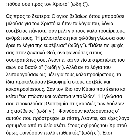
πόθου σου προς τον Χριστό” (ωδή ζ΄).
Ως προς το δεύτερο: Ο άγιος βεβαίως όπου μπορούσε
μιλούσε για τον Χριστό κι ήταν τα λόγια του, λόγια
ευσέβειας πάντοτε, σαν μέλι για τους καλοπροαίρετους
ανθρώπους. “Η μελιστάλακτη και φιλόθεη γλώσσα σου
έρεε τα λόγια της ευσέβειας” (ωδή γ΄). “Βάλτε τις ψυχές
σας στον ζωντανό Θεό, αναφωνούσες στους
συστρατιώτες σου, Λεόντιε, και να είστε στρατιώτες του
αιώνιου Βασιλιά” (“ωδή γ΄). Αλλά αν τα λόγια του
λειτουργούσαν ως μέλι για τους καλοπροαίρετους, τα
ίδια προκαλούσαν βλασφημία στους ασεβείς και
κακοπροαίρετους. Σαν τον ίδιο τον Κύριο που έκειτο και
κείται “εις πτώσιν και ανάστασιν πολλών”. “Η γλώσσα
σου προκαλούσε βλασφημία στις καρδιές των δούλων
της ασέβειας” (ωδή γ΄). “Φαινόσουν καλωσυνάτος σ’
αυτούς που πρόστρεχαν με πίστη, Λεόντιε, και είχες λόγο
αρτυμένο από το θείο αλάτι. Στους εχθρούς του Χριστού
όμως φαινόσουν πολύ επιθετικός” (ωδή ς΄). Έτσι