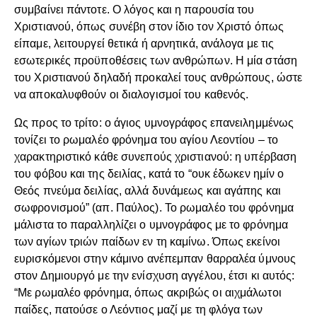
συμβαίνει πάντοτε. Ο λόγος και η παρουσία του
Χριστιανού, όπως συνέβη στον ίδιο τον Χριστό όπως
είπαμε, λειτουργεί θετικά ή αρνητικά, ανάλογα με τις
εσωτερικές προϋποθέσεις των ανθρώπων. Η μία στάση
του Χριστιανού δηλαδή προκαλεί τους ανθρώπους, ώστε
να αποκαλυφθούν οι διαλογισμοί του καθενός.
Ως προς το τρίτο: ο άγιος υμνογράφος επανειλημμένως
τονίζει το ρωμαλέο φρόνημα του αγίου Λεοντίου – το
χαρακτηριστικό κάθε συνεπούς χριστιανού: η υπέρβαση
του φόβου και της δειλίας, κατά το “ουκ έδωκεν ημίν ο
Θεός πνεύμα δειλίας, αλλά δυνάμεως και αγάπης και
σωφρονισμού” (απ. Παύλος). Το ρωμαλέο του φρόνημα
μάλιστα το παραλληλίζει ο υμνογράφος με το φρόνημα
των αγίων τριών παίδων εν τη καμίνω. Όπως εκείνοι
ευρισκόμενοι στην κάμινο ανέπεμπαν θαρραλέα ύμνους
στον Δημιουργό με την ενίσχυση αγγέλου, έτσι κι αυτός:
“Με ρωμαλέο φρόνημα, όπως ακριβώς οι αιχμάλωτοι
παίδες, πατούσε ο Λεόντιος μαζί με τη φλόγα των