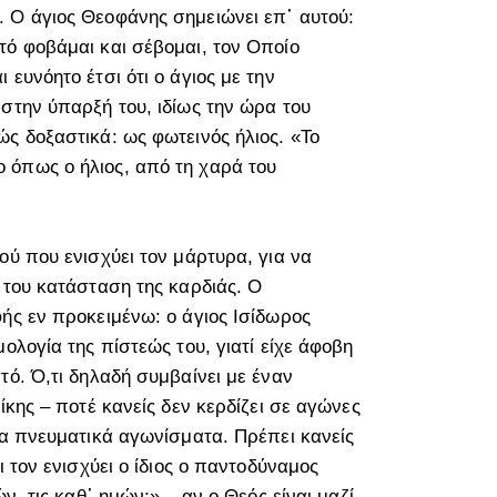
 Ο άγιος Θεοφάνης σημειώνει επ᾽ αυτού:
τό φοβάμαι και σέβομαι, τον Οποίο
ευνόητο έτσι ότι ο άγιος με την
στην ύπαρξή του, ιδίως την ώρα του
ς δοξαστικά: ως φωτεινός ήλιος. «Το
 όπως ο ήλιος, από τη χαρά του
ού που ενισχύει τον μάρτυρα, για να
 του κατάσταση της καρδιάς. Ο
ής εν προκειμένω: ο άγιος Ισίδωρος
ολογία της πίστεώς του, γιατί είχε άφοβη
τό. Ό,τι δηλαδή συμβαίνει με έναν
ίκης – ποτέ κανείς δεν κερδίζει σε αγώνες
τα πνευματικά αγωνίσματα. Πρέπει κανείς
ι τον ενισχύει ο ίδιος ο παντοδύναμος
ν, τις καθ᾽ ημών;» – αν ο Θεός είναι μαζί