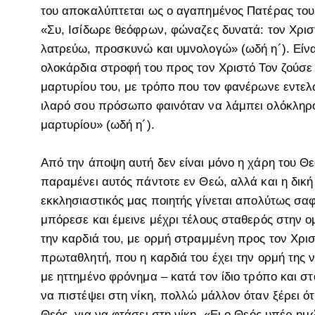
του αποκαλύπτεται ως ο αγαπημένος Πατέρας του.
«Συ, Ισίδωρε θεόφρων, φώναζες δυνατά: τον Χρισ
λατρεύω, προσκυνώ και υμνολογώ» (ωδή η´). Είναι 
ολοκάρδια στροφή του προς τον Χριστό Τον ζούσε 
μαρτυρίου του, με τρόπο που τον φανέρωνε εντελώ
ιλαρό σου πρόσωπο φαινόταν να λάμπει ολόκληρο
μαρτυρίου» (ωδή η´).
Από την άποψη αυτή δεν είναι μόνο η χάρη του Θε
παραμένει αυτός πάντοτε εν Θεώ, αλλά και η δική
εκκλησιαστικός μας ποιητής γίνεται απολύτως σαφ
μπόρεσε και έμεινε μέχρι τέλους σταθερός στην ομ
την καρδιά του, με ορμή στραμμένη προς τον Χρισ
πρωταθλητή, που η καρδιά του έχει την ορμή της ν
με ηττημένο φρόνημα – κατά τον ίδιο τρόπο και σ
να πιστέψει στη νίκη, πολλώ μάλλον όταν ξέρει ότ
Θεός, για να φτάσει στη νίκη. «Ει ο Θεός υπέρ ημώ