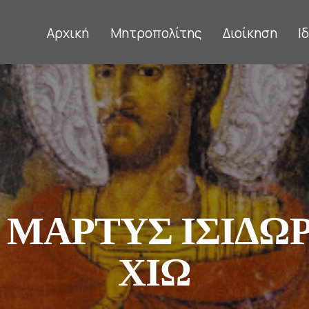
Αρχική
Μητροπολίτης
Διοίκηση
Ι
 ΜΑΡΤΥΣ ΙΣΙΔΩ
ΧΙΩ