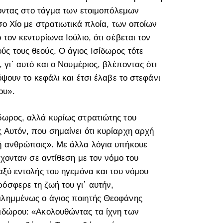
κοντας στο τάγμα των ετοιμοπόλεμων
ο Χίο με στρατιωτικά πλοία, των οποίων
τον κεντυρίωνα Ιούλιο, ότι σέβεται τον
ούς τους θεούς. Ο άγιος Ισίδωρος τότε
 γι᾽ αυτό και ο Νουμέριος, βλέποντας ότι
όψουν το κεφάλι και έτσι έλαβε το στεφάνι
ου».
δωρος, αλλά κυρίως στρατιώτης του
 Αυτόν, που σημαίνει ότι κυρίαρχη αρχή
 ή ανθρώποις». Με άλλα λόγια υπήκουε
ρχονταν σε αντίθεση με τον νόμο του
αξύ εντολής του ηγεμόνα και του νόμου
όσφερε τη ζωή του γι᾽ αυτήν,
ιλημμένως ο άγιος ποιητής Θεοφάνης
σιδώρου: «Ακολουθώντας τα ίχνη των