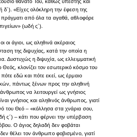
ούσιο θάνατό Του, καθώς υπέστης και
ή δ´). «Είχες ολόκληρη την έφεση της
ό πράγματι από όλα τα αγαθά, αθλοφόρε
ιγείων» (ωδή ς´).
ι οι άγιοι, ως αληθινά ακέραιος
ταση της διψυχίας, κατά την οποία η
μα. Δυστυχώς η διψυχία, ως ελλειμματική
 Θεός, κλονίζει τον εσωτερικό κόσμο του
πότε εδώ και πότε εκεί, ως έρμαιο
ικών, πάντως ξένων προς την αληθινή
άνθρωπος να λειτουργεί ως γνήσιος
ναι γνήσιος και αληθινός άνθρωπος, γιατί
ό του Θεό – «κόλλησα στα χνάρια σου,
ή ς´) – κάτι που φέρνει την υπέρβαση
όβου. Ο άγιος δηλαδή δεν φοβάται
 δεν θέλει τον άνθρωπο φοβισμένο, γιατί