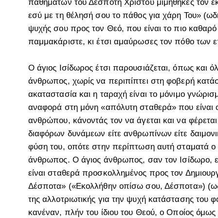
παθημάτων του Δεσπότη Χριστού μιμήθηκες τον εκ
εσύ με τη θέλησή σου το πάθος για χάρη Του» (ωδ
ψυχής σου προς τον Θεό, που είναι το πιο καθαρ
παμμακάριστε, κι έτσι αμαύρωσες τον πόθο των επ
Ο άγιος Ισίδωρος έτσι παρουσιάζεται, όπως και όλο
άνθρωπος, χωρίς να περιπίπτει στη φοβερή κατάσ
ακαταστασία και η ταραχή είναι το μόνιμο γνώρισ
αναφορά στη μόνη «απόλυτη σταθερά» που είναι ο
ανθρώπου, κάνοντάς τον να άγεται και να φέρεται 
διαφόρων δυνάμεων είτε ανθρωπίνων είτε δαιμον
φύση του, οπότε στην περίπτωση αυτή σταματά ο 
άνθρωπος. Ο άγιος άνθρωπος, σαν τον Ισίδωρο, εί
είναι σταθερά προσκολλημένος προς τον Δημιουργ
Δέσποτα» («Εκολλήθην οπίσω σου, Δέσποτα») (ωδ
της αλλοτριωτικής για την ψυχή κατάστασης του φ
κανέναν, πλήν του ίδιου του Θεού, ο Οποίος όμως