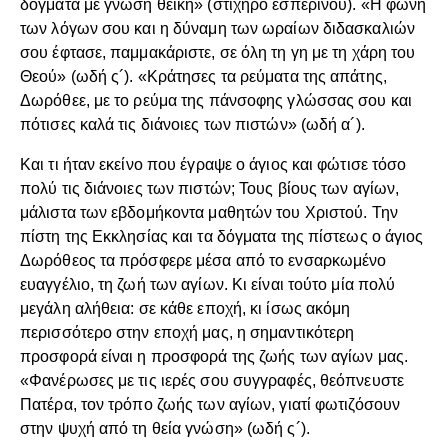
δόγματα με γνώση θεϊκή» (στιχηρό εσπερινού). «Η φωνή
των λόγων σου και η δύναμη των ωραίων διδασκαλιών
σου έφτασε, παμμακάριστε, σε όλη τη γη με τη χάρη του
Θεού» (ωδή ς´). «Κράτησες τα ρεύματα της απάτης,
Δωρόθεε, με το ρεύμα της πάνσοφης γλώσσας σου και
πότισες καλά τις διάνοιες των πιστών» (ωδή α´).
Και τι ήταν εκείνο που έγραψε ο άγιος και φώτισε τόσο
πολύ τις διάνοιες των πιστών; Τους βίους των αγίων,
μάλιστα των εβδομήκοντα μαθητών του Χριστού. Την
πίστη της Εκκλησίας και τα δόγματα της πίστεως ο άγιος
Δωρόθεος τα πρόσφερε μέσα από το ενσαρκωμένο
ευαγγέλιο, τη ζωή των αγίων. Κι είναι τούτο μία πολύ
μεγάλη αλήθεια: σε κάθε εποχή, κι ίσως ακόμη
περισσότερο στην εποχή μας, η σημαντικότερη
προσφορά είναι η προσφορά της ζωής των αγίων μας.
«Φανέρωσες με τις ιερές σου συγγραφές, θεόπνευστε
Πατέρα, τον τρόπο ζωής των αγίων, γιατί φωτιζόσουν
στην ψυχή από τη θεία γνώση» (ωδή ς´).