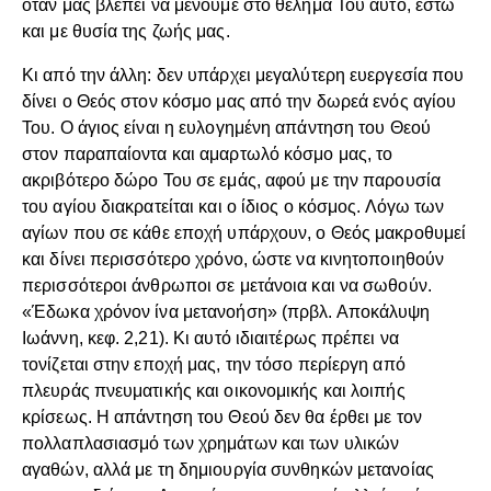
όταν μας βλέπει να μένουμε στο θέλημά Του αυτό, έστω
και με θυσία της ζωής μας.
Κι από την άλλη: δεν υπάρχει μεγαλύτερη ευεργεσία που
δίνει ο Θεός στον κόσμο μας από την δωρεά ενός αγίου
Του. Ο άγιος είναι η ευλογημένη απάντηση του Θεού
στον παραπαίοντα και αμαρτωλό κόσμο μας, το
ακριβότερο δώρο Του σε εμάς, αφού με την παρουσία
του αγίου διακρατείται και ο ίδιος ο κόσμος. Λόγω των
αγίων που σε κάθε εποχή υπάρχουν, ο Θεός μακροθυμεί
και δίνει περισσότερο χρόνο, ώστε να κινητοποιηθούν
περισσότεροι άνθρωποι σε μετάνοια και να σωθούν.
«Έδωκα χρόνον ίνα μετανοήση» (πρβλ. Αποκάλυψη
Ιωάννη, κεφ. 2,21). Κι αυτό ιδιαιτέρως πρέπει να
τονίζεται στην εποχή μας, την τόσο περίεργη από
πλευράς πνευματικής και οικονομικής και λοιπής
κρίσεως. Η απάντηση του Θεού δεν θα έρθει με τον
πολλαπλασιασμό των χρημάτων και των υλικών
αγαθών, αλλά με τη δημιουργία συνθηκών μετανοίας