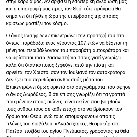
στην καρδιά μας. Αν αρχίσει η εσωτερική αλλοίωσή μας
και η επιστροφή μας προς τον Θεό, τότε πράγματι θα
σημαίνει ότι ήλθε η ώρα της υπέρβασης της όποιας
κρίσεως μαστίζει τον κόσμο.
Ο άγιος Ιωσήφ δεν επικεντρώνει την προσοχή του στο
όντως παράδοξο: ένας γέροντας 107 ετών να δέχεται τη
μήνη του περιβάλλοντος του παραβάτη αυτοκράτορα και
να υφίσταται τόσα βασανιστήρια. Ίσως γιατί γνωρίζει
καλά ότι όταν κάποιος ξεφεύγει από την πίστη και
αρνείται τον Χριστό, σαν τον Ιουλιανό τον αυτοκράτορα,
δεν έχει πια περιθώρια ανθρωπιάς μέσα του.
Επικεντρώνει όμως αρκετά στα συγγράμματα που άφησε
ο άγιος Δωρόθεος, διότι επίσης γνωρίζει ότι τα γραπτά
που μένουν στους αιώνες, είναι εκείνα που βοηθούν
τους ανθρώπους σε κάθε εποχή στο να βρίσκουν τον
δρόμο του Θεού, ενώ τους απομακρύνουν από τις
πλάνες του διαβόλου. «Αναδείχτηκες, θεομακάριστε
Πατέρα, πυξίδα του αγίου Πνεύματος, γράφοντας τα θεία