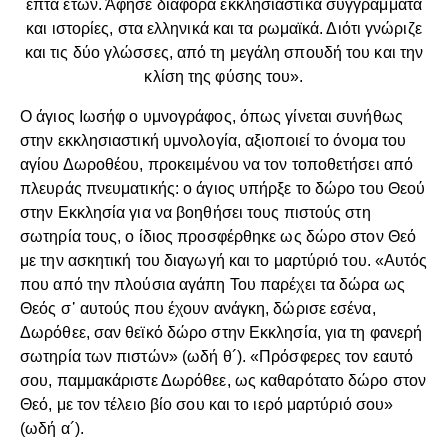
επτά ετών. Άφησε διάφορα εκκλησιαστικά συγγράμματα
και ιστορίες, στα ελληνικά και τα ρωμαϊκά. Διότι γνώριζε
και τις δύο γλώσσες, από τη μεγάλη σπουδή του και την
κλίση της φύσης του».
Ο άγιος Ιωσήφ ο υμνογράφος, όπως γίνεται συνήθως
στην εκκλησιαστική υμνολογία, αξιοποιεί το όνομα του
αγίου Δωροθέου, προκειμένου να τον τοποθετήσει από
πλευράς πνευματικής: ο άγιος υπήρξε το δώρο του Θεού
στην Εκκλησία για να βοηθήσει τους πιστούς στη
σωτηρία τους, ο ίδιος προσφέρθηκε ως δώρο στον Θεό
με την ασκητική του διαγωγή και το μαρτύριό του. «Αυτός
που από την πλούσια αγάπη Του παρέχει τα δώρα ως
Θεός σ᾽ αυτούς που έχουν ανάγκη, δώρισε εσένα,
Δωρόθεε, σαν θεϊκό δώρο στην Εκκλησία, για τη φανερή
σωτηρία των πιστών» (ωδή θ´). «Πρόσφερες τον εαυτό
σου, παμμακάριστε Δωρόθεε, ως καθαρότατο δώρο στον
Θεό, με τον τέλειο βίο σου και το ιερό μαρτύριό σου»
(ωδή α´).