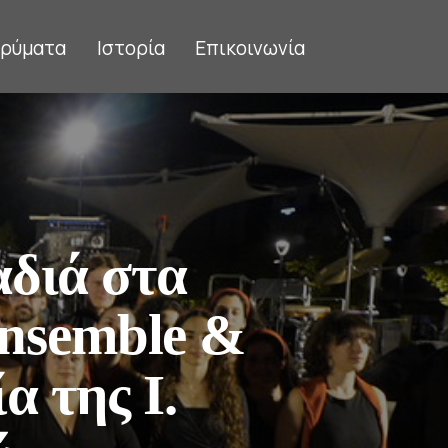
δρύματα
Ιστορία
Επικοινωνία
αδιά στα
Ensemble &
 της Ι.