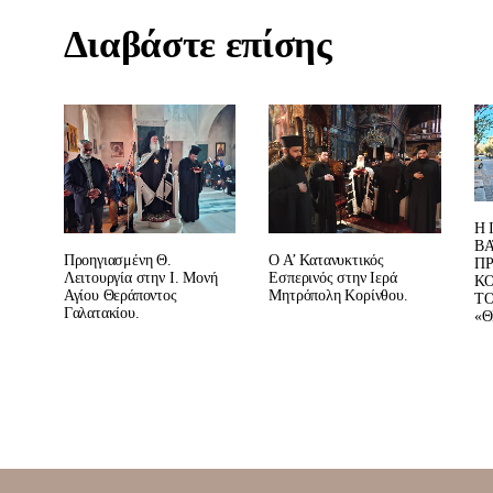
Διαβάστε επίσης
Η 
ΒΑ
Ο Α’ Κατανυκτικός
Προηγιασμένη Θ.
ΠΡ
Εσπερινός στην Ιερά
Λειτουργία στην Ι. Μονή
ΚΟ
Μητρόπολη Κορίνθου.
Αγίου Θεράποντος
ΤΟ
Γαλατακίου.
«Θ