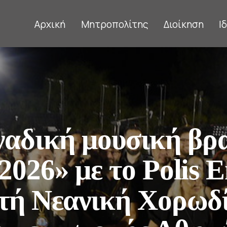
Αρχική
Μητροπολίτης
Διοίκηση
Ι
αδική μουσική βρ
2026» με το Polis 
τή Νεανική Χορωδία