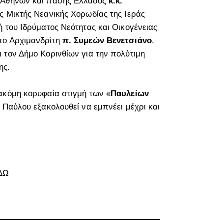
ο Αθηνών και πάσης Ελλάδος
κ.κ.
ς Μικτής Νεανικής Χορωδίας της Ιεράς
 του Ιδρύματος Νεότητας και Οικογένειας
το Αρχιμανδρίτη
π. Συμεών Βενετσιάνο
,
 τον Δήμο Κορινθίων για την πολύτιμη
ης.
ακόμη κορυφαία στιγμή των «
Παυλείων
 Παύλου εξακολουθεί να εμπνέει μέχρι και
ΔΩ