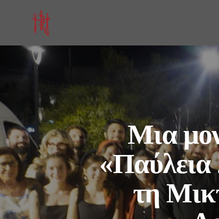
Μια μον
«Παύλεια 
τη Μικ