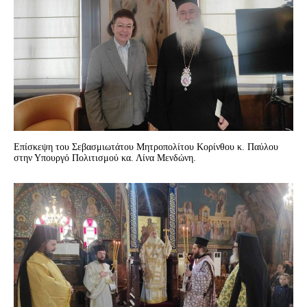
Επίσκεψη του Σεβασμιωτάτου Μητροπολίτου Κορίνθου κ. Παύλου
στην Υπουργό Πολιτισμού κα. Λίνα Μενδώνη.