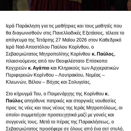
Ιερά Παράκληση για τις μαθήτριες και τους μαθητές που
θα διαγωνισθούν στις Πανελλαδικές Εξετάσεις, τέλεσε το
απόγευμα της Τετάρτης 27 Μαΐου 2026 στον Καθεδρικό
Ιερό Ναό Αποστόλου Παύλου Κορίνθου, ο
Σεβασμιώτατος Μητροπολίτης Κορίνθου
κ. Παύλος
,
πλαισιούμενος από τον Θεοφιλέστατο Επίσκοπο
Κεγχρεών
κ. Αγάπιο
και Κληρικούς των Αρχιερατικών
Περιφερειών Κορίνθου – Λουτρακίου, Νεμέας –
Κλεωνών, Βέλου – Βόχας και Σολυγείας.
Στο κήρυγμά Του, ο Ποιμενάρχης της Κορίνθου
κ.
Παύλος
απηύθυνε πατρικές και στοργικές νουθεσίες
προς τις νέες και τους νέους της Ιεράς Μητροπόλεως, οι
οποίοι συμμετείχαν προσευχητικά μαζί με γονείς και
συγγενείς τους. Μετά το πέρας της Παρακλήσεως, ο
Σεβασμιώτατος προσέφερε σε όλους από ένα σετ στυλό,