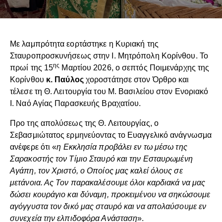
Με λαμπρότητα εορτάστηκε η Κυριακή της
Σταυροπροσκυνήσεως στην Ι. Μητρόπολη Κορίνθου. Το
ης
πρωί της 15
Μαρτίου 2026, ο σεπτός Ποιμενάρχης της
Κορίνθου
κ. Παύλος
χοροστάτησε στον Όρθρο και
τέλεσε τη Θ. Λειτουργία του Μ. Βασιλείου στον Ενοριακό
Ι. Ναό Αγίας Παρασκευής Βραχατίου.
Προ της απολύσεως της Θ. Λειτουργίας, ο
Σεβασμιώτατος ερμηνεύοντας το Ευαγγελικό ανάγνωσμα
ανέφερε ότι «
η Εκκλησία προβάλει εν τω μέσω της
Σαρακοστής τον Τίμιο Σταυρό και την Εσταυρωμένη
Αγάπη, τον Χριστό, ο Οποίος μας καλεί όλους σε
μετάνοια. Ας Τον παρακαλέσουμε όλοι καρδιακά να μας
δώσει κουράγιο και δύναμη, προκειμένου να σηκώσουμε
αγόγγυστα τον δικό μας σταυρό και να απολαύσουμε εν
συνεχεία την ελπιδοφόρα Ανάσταση
».