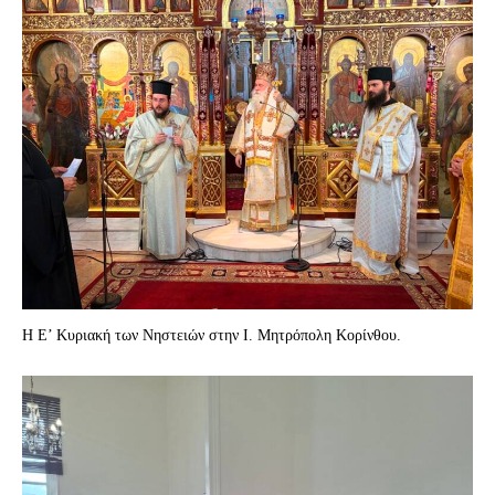
Η Ε’ Κυριακή των Νηστειών στην Ι. Μητρόπολη Κορίνθου.