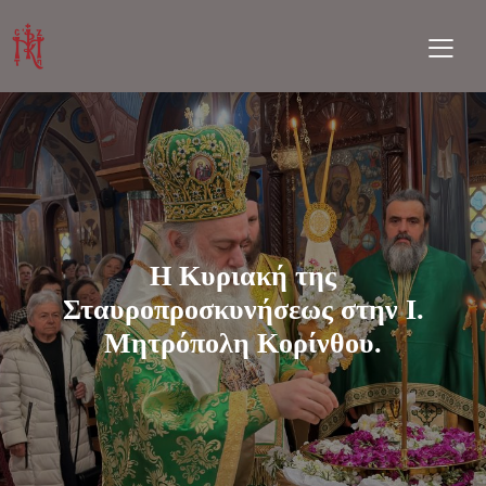
Η Κυριακή της
Σταυροπροσκυνήσεως στην Ι.
Μητρόπολη Κορίνθου.