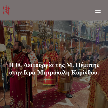
Η Θ. Λειτουργία της Μ. Πέμπτης
στην Ιερά Μητρόπολη Κορίνθου.