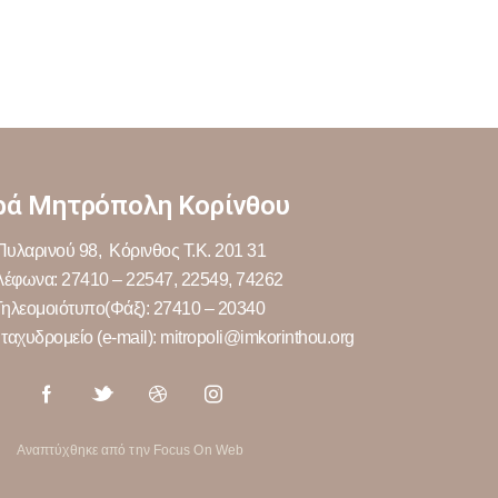
ρά Μητρόπολη Κορίνθου
Πυλαρινού 98, Κόρινθος Τ.Κ. 201 31
λέφωνα: 27410 – 22547, 22549, 74262
Τηλεομοιότυπο(Φάξ): 27410 – 20340
ταχυδρομείο (e-mail): mitropoli@imkorinthou.org
Αναπτύχθηκε από την Focus On Web