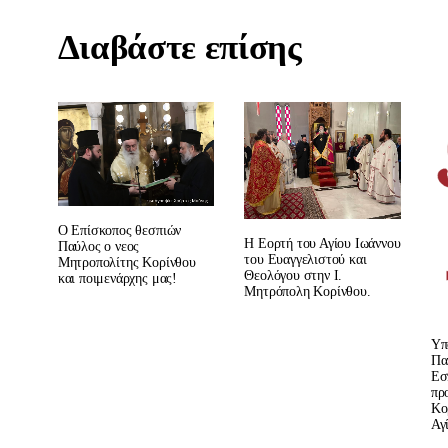
Διαβάστε επίσης
Ο Eπίσκοπος θεσπιών
Η Εορτή του Αγίου Ιωάννου
Παύλος ο νεος
του Ευαγγελιστού και
Μητροπολίτης Κορίνθου
Θεολόγου στην Ι.
και ποιμενάρχης μας!
Μητρόπολη Κορίνθου.
Υπ
Πα
Εσ
πρ
Κο
Αγ