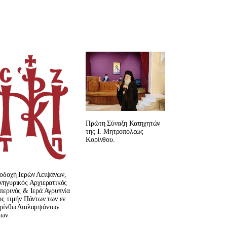
Πρώτη Σύναξη Κατηχητών
της Ι. Μητροπόλεως
Κορίνθου.
οδοχή Ιερών Λειψάνων,
νηγυρικός Αρχιερατικός
περινός & Ιερά Αγρυπνία
ος τιμήν Πάντων των εν
ρίνθω Διαλαμψάντων
ίων.