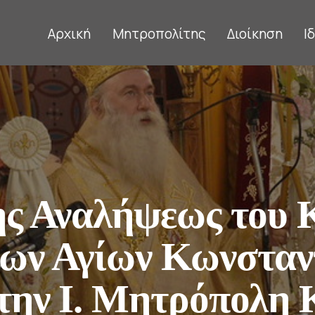
Αρχική
Μητροπολίτης
Διοίκηση
Ι
ης Αναλήψεως του 
ων Αγίων Κωνσταντ
την Ι. Μητρόπολη 