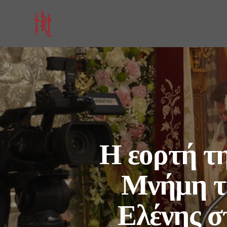
Η εορτή τ
Μνήμη τ
Ελένης σ