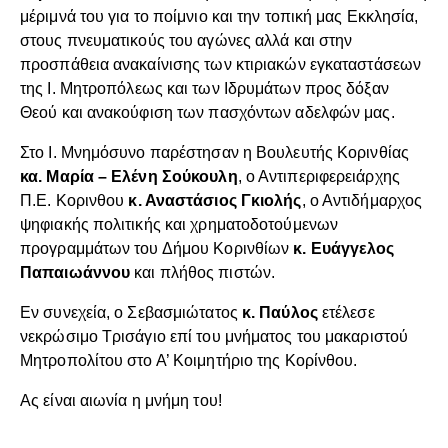
μέριμνά του για το ποίμνιο και την τοπική μας Εκκλησία,
στους πνευματικούς του αγώνες αλλά και στην
προσπάθεια ανακαίνισης των κτιριακών εγκαταστάσεων
της Ι. Μητροπόλεως και των Ιδρυμάτων προς δόξαν
Θεού και ανακούφιση των πασχόντων αδελφών μας.
Στο Ι. Μνημόσυνο παρέστησαν η Βουλευτής Κορινθίας
κα. Μαρία – Ελένη Σούκουλη
, ο Αντιπεριφερειάρχης
Π.Ε. Κορινθου
κ. Αναστάσιος Γκιολής
, ο Αντιδήμαρχος
ψηφιακής πολιτικής και χρηματοδοτούμενων
προγραμμάτων του Δήμου Κορινθίων
κ. Ευάγγελος
Παπαιωάννου
και πλήθος πιστών.
Εν συνεχεία, ο Σεβασμιώτατος
κ. Παύλος
ετέλεσε
νεκρώσιμο Τρισάγιο επί του μνήματος του μακαριστού
Μητροπολίτου στο Α’ Κοιμητήριο της Κορίνθου.
Ας είναι αιωνία η μνήμη του!