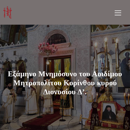
Εξάμηνο Μνημόσυνο του Αοιδίμου
Μητροπολίτου Κορίνθου κυρού
Διονυσίου Δ’.