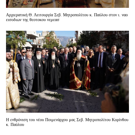
Αρχιερατική Θ. Λειτουργία Σεβ. Mητροπολίτου κ. Παύλου στον ι. ναο
εισοδιων της θεοτοκου νεμεασ
Η ενθρόνιση του νέου Ποιμενάρχου μας Σεβ. Mητροπολίτου Κορίνθου
κ. Παύλου