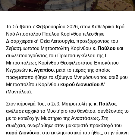
Το Σάββατο 7 Φεβρουαρίου 2026, στον Καθεδρικό Ιερό
Ναό Αποστόλου Παύλου Κορίνθου τελέσθηκε
Δισαρχιερατική Θεία Λειτουργία, προεξάρχοντος του
Σεβασμιωτάτου Μητροπολίτη Κορίνθου
κ. Παύλου
και
συλλειτουργούντος του Πρωτοσυγκέλλου της Ι.
Μητροπόλεως Κορίνθου Θεοφιλεστάτου Επισκόπου
Κεγχρεών
κ. Αγαπίου
, μετά το πέρας της οποίας
πραγματοποιήθηκε το εξάμηνο Μνημόσυνο του αοιδίμου
Μητροπολίτου Κορίνθου
κυρού Διονυσίου Δ’
(Μαντάλου).
Στον κήρυγμά Του, ο Σεβ. Μητροπολίτης
κ. Παύλος
ανέλυσε αρχικά το Μυστήριο του θανάτου, συνδέοντάς το
με το κατεξοχήν Μυστήριο της Αναστάσεως. Στη
συνέχεια, αναφέρθηκε στον μακαριστό προκάτοχό του
κυρό Διονύσιο
, στο εκκλησιαστικό του ήθος, στην άοκνη