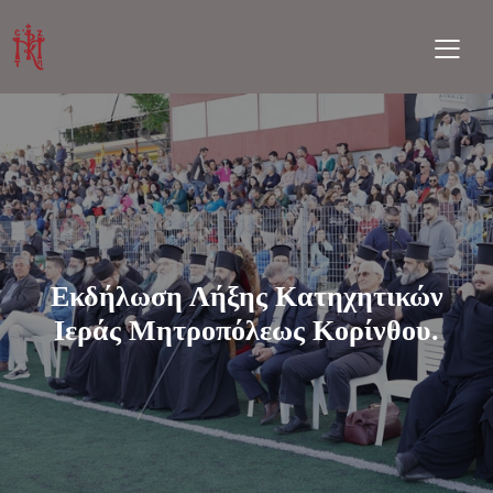
Εκδήλωση Λήξης Κατηχητικών
Ιεράς Μητροπόλεως Κορίνθου.