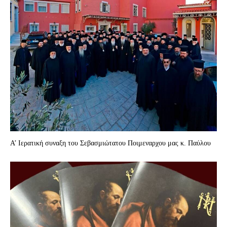
Α’ Ιερατική συναξη του Σεβασμιώτατου Ποιμεναρχου μας κ. Παύλου